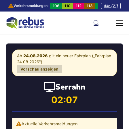
106
110
112
113
201
Alle (21)
202
20
Verkehrsmeldungen:
Ab
24.08.2026
gilt ein neuer Fahrplan („Fahrplan
24.08.2026").
Vorschau anzeigen
Serrahn
02:07
Aktuelle Verkehrsmeldungen