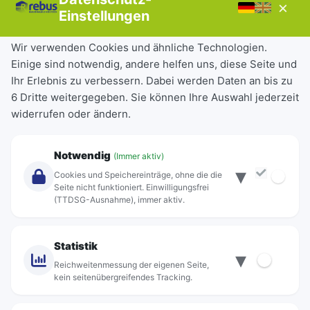
×
Störungen
Einstellungen
Tickets & Tarife
Wir verwenden Cookies und ähnliche Technologien.
Einige sind notwendig, andere helfen uns, diese Seite und
Deutschlandticket
Ihr Erlebnis zu verbessern. Dabei werden Daten an bis zu
Schülerkarte
6 Dritte weitergegeben. Sie können Ihre Auswahl jederzeit
Einzeltickets
widerrufen oder ändern.
Abonnements
Unternehmen
Notwendig
(Immer aktiv)
▾
Über Rebus
Cookies und Speichereinträge, ohne die die
Jobs
Seite nicht funktioniert. Einwilligungsfrei
(TTDSG-Ausnahme), immer aktiv.
Projekte
rebus-aktiv
Kontakt
Statistik
▾
Standorte
Reichweitenmessung der eigenen Seite,
kein seitenübergreifendes Tracking.