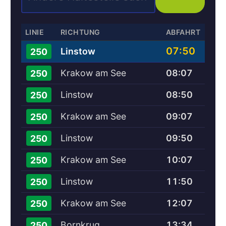
LINIE
RICHTUNG
ABFAHRT
07:50
Linstow
250
Krakow am See
08:07
250
Linstow
08:50
250
Krakow am See
09:07
250
Linstow
09:50
250
Krakow am See
10:07
250
Linstow
11:50
250
Krakow am See
12:07
250
Bornkrug
13:34
250