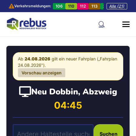
106
110
112
113
201
Alle (21)
202
20
Verkehrsmeldungen:
Ab
24.08.2026
gilt ein neuer Fahrplan („Fahrplan
24.08.2026").
Vorschau anzeigen
Neu Dobbin, Abzweig
04:45
Suchen