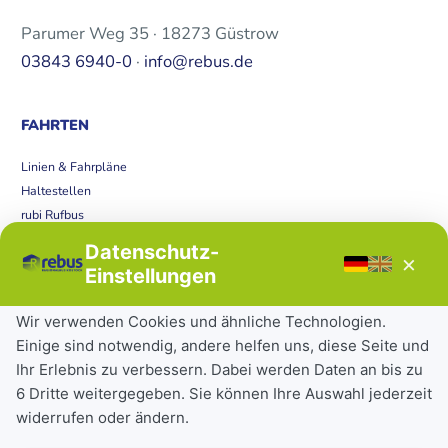
Parumer Weg 35 · 18273 Güstrow
03843 6940-0
·
info@rebus.de
FAHRTEN
Linien & Fahrpläne
Haltestellen
rubi Rufbus
Bücherbus
Datenschutz-
×
Störungen
Einstellungen
Tickets & Tarife
Wir verwenden Cookies und ähnliche Technologien.
Einige sind notwendig, andere helfen uns, diese Seite und
Deutschlandticket
Ihr Erlebnis zu verbessern. Dabei werden Daten an bis zu
Schülerkarte
6 Dritte weitergegeben. Sie können Ihre Auswahl jederzeit
Einzeltickets
widerrufen oder ändern.
Abonnements