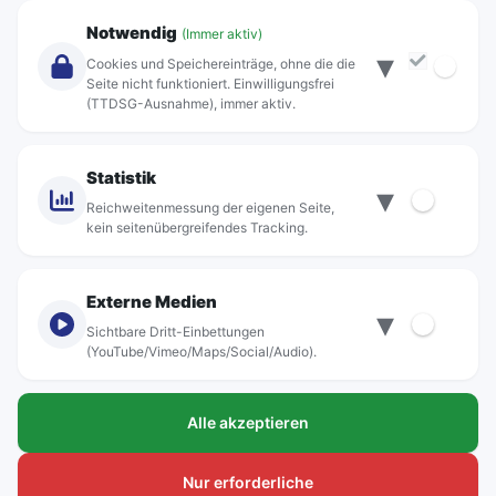
Unternehmen
Notwendig
(Immer aktiv)
▾
Über Rebus
Cookies und Speichereinträge, ohne die die
Jobs
Seite nicht funktioniert. Einwilligungsfrei
(TTDSG-Ausnahme), immer aktiv.
Projekte
rebus-aktiv
Kontakt
Statistik
▾
Standorte
Reichweitenmessung der eigenen Seite,
kein seitenübergreifendes Tracking.
Externe Medien
▾
Sichtbare Dritt-Einbettungen
© rebus Regionalbus Rostock GmbH
(YouTube/Vimeo/Maps/Social/Audio).
Impressum
Alle akzeptieren
Datenschutz
Barrierefreiheit
Nur erforderliche