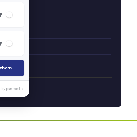
▾
▾
chern
 by psn media