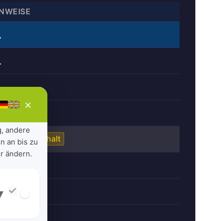
INWEISE
×
g, andere
Bedarfshalt
n an bis zu
r ändern.
▾