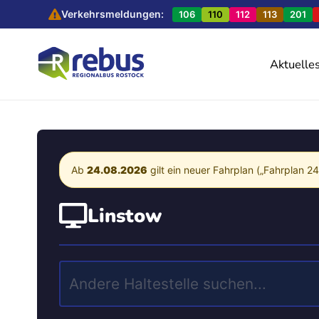
Verkehrsmeldungen:
106
110
112
113
201
Aktuelle
Ab
24.08.2026
gilt ein neuer Fahrplan („Fahrplan 2
Linstow