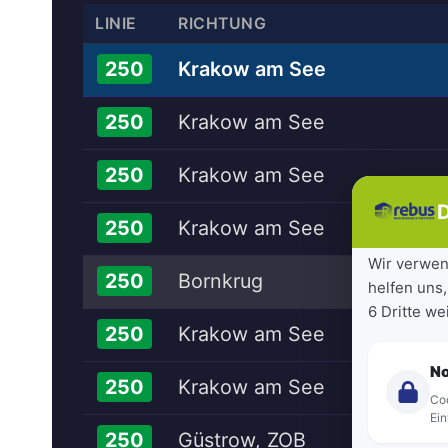
LINIE
RICHTUNG
Krakow am See
250
Krakow am See
250
Krakow am See
250
D
Krakow am See
250
Wir verwen
Bornkrug
250
helfen uns,
6 Dritte w
Krakow am See
250
N
Krakow am See
250
Coo
Ein
Güstrow, ZOB
250