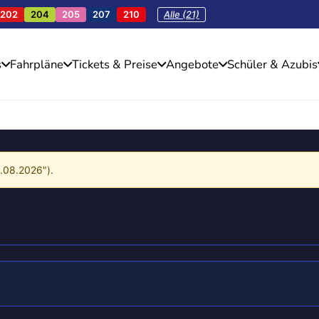
202
204
205
207
210
Alle (21)
s
Fahrpläne
Tickets & Preise
Angebote
Schüler & Azubis
4.08.2026").