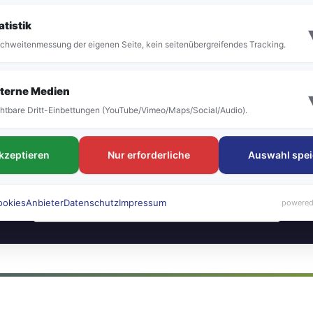
atistik
16:00
Steig 2
chweitenmessung der eigenen Seite, kein seitenübergreifendes Tracking.
18:00
Steig 2
terne Medien
20:00
Steig 2
htbare Dritt-Einbettungen (YouTube/Vimeo/Maps/Social/Audio).
22:00
Steig 2
akzeptieren
Nur erforderliche
Auswahl spei
ookies
Anbieter
Datenschutz
Impressum
Vollständige Abfahrtstafel anzeigen
powered