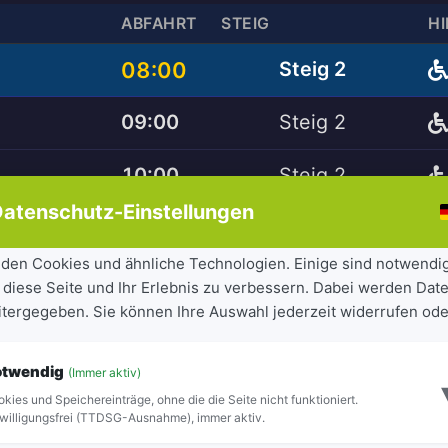
ABFAHRT
STEIG
H
08:00
Steig 2
09:00
Steig 2
10:00
Steig 2
atenschutz-Einstellungen
12:00
Steig 2
den Cookies und ähnliche Technologien. Einige sind notwendi
13:59
Steig 1
 diese Seite und Ihr Erlebnis zu verbessern. Dabei werden Date
eitergegeben. Sie können Ihre Auswahl jederzeit widerrufen ode
14:00
Steig 2
otwendig
(Immer aktiv)
14:20
Steig 2
kies und Speichereinträge, ohne die die Seite nicht funktioniert.
willigungsfrei (TTDSG-Ausnahme), immer aktiv.
15:13
Steig 2