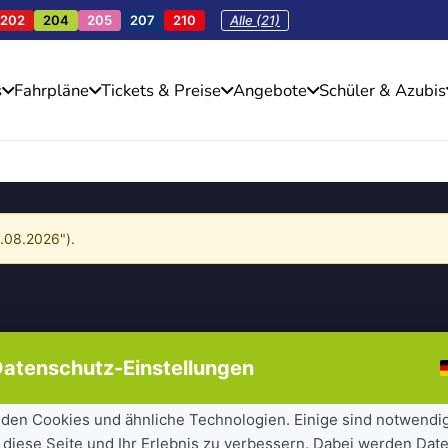
202
204
205
207
210
Alle (21)
s
Fahrpläne
Tickets & Preise
Angebote
Schüler & Azubis
4.08.2026").
atenschutz-Einstellungen
den Cookies und ähnliche Technologien. Einige sind notwendi
 diese Seite und Ihr Erlebnis zu verbessern. Dabei werden Date