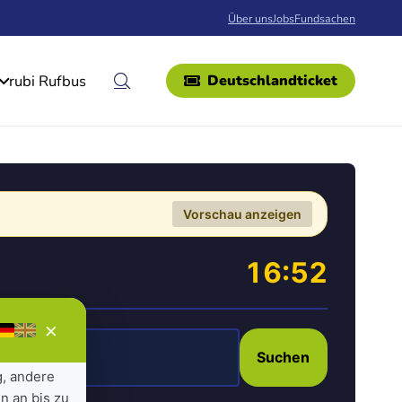
Über uns
Jobs
Fundsachen
rubi Rufbus
Deutschlandticket
Vorschau anzeigen
16:52
×
Suchen
g, andere
n an bis zu