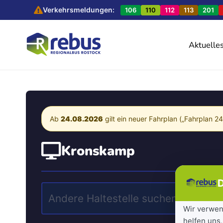
Verkehrsmeldungen:
106
110
112
113
201
Aktuelle
Ab
24.08.2026
gilt ein neuer Fahrplan („Fahrplan 2
Kronskamp
D
Wir verwen
helfen uns,