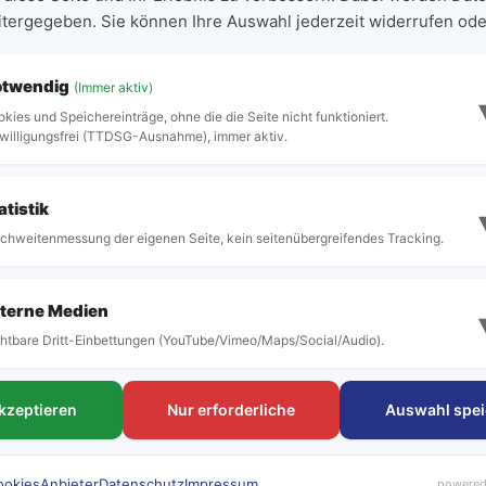
eitergegeben. Sie können Ihre Auswahl jederzeit widerrufen ode
ABFAHRT
STEIG
22:59
otwendig
(Immer aktiv)
kies und Speichereinträge, ohne die die Seite nicht funktioniert.
willigungsfrei (TTDSG-Ausnahme), immer aktiv.
Vollständige Abfahrtstafel anzeigen
atistik
chweitenmessung der eigenen Seite, kein seitenübergreifendes Tracking.
terne Medien
htbare Dritt-Einbettungen (YouTube/Vimeo/Maps/Social/Audio).
FAHRTEN
Tickets & Tar
akzeptieren
Nur erforderliche
Auswahl spei
Linien & Fahrpläne
Deutschlandtick
Haltestellen
Schülerkarte
rubi Rufbus
Einzeltickets
ookies
Anbieter
Datenschutz
Impressum
powered