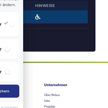
r ändern.
HINWEISE
Steig 1
▾
▾
▾
ife
Unternehmen
chern
et
Über Rebus
Jobs
Projekte
 by psn media