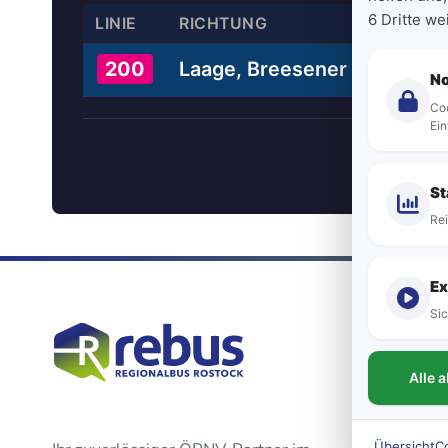
6 Dritte w
LINIE
RICHTUNG
Laage, Breesener Straße
200
N
Coo
Ein
St
Rei
Ex
Sic
Alle 
Übersicht
C