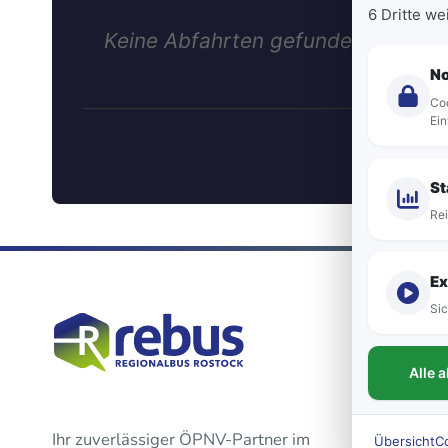
6 Dritte w
Keine Abfahrten gefunden.
N
Coo
Ein
St
Rei
Ex
Sic
Alle 
Ihr zuverlässiger ÖPNV-Partner im
Übersicht
C