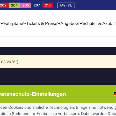
202
204
205
207
210
Alle (21)
s
Fahrpläne
Tickets & Preise
Angebote
Schüler & Azubis
4.08.2026").
atenschutz-Einstellungen
den Cookies und ähnliche Technologien. Einige sind notwendi
 diese Seite und Ihr Erlebnis zu verbessern. Dabei werden Date