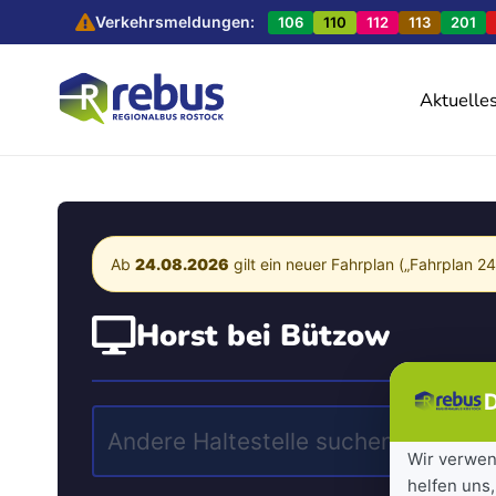
Verkehrsmeldungen:
106
110
112
113
201
Aktuelle
Ab
24.08.2026
gilt ein neuer Fahrplan („Fahrplan 2
Horst bei Bützow
D
Wir verwen
helfen uns,