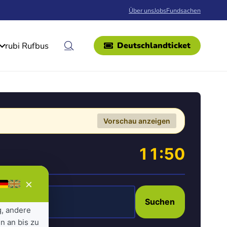
Über uns
Jobs
Fundsachen
rubi Rufbus
Deutschlandticket
Vorschau anzeigen
11:50
×
Suchen
g, andere
n an bis zu