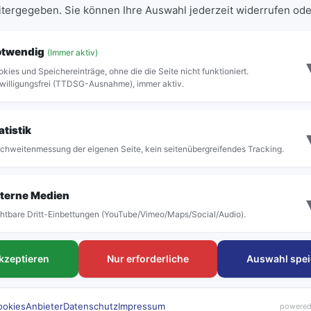
eitergegeben. Sie können Ihre Auswahl jederzeit widerrufen ode
otwendig
(Immer aktiv)
kies und Speichereinträge, ohne die die Seite nicht funktioniert.
willigungsfrei (TTDSG-Ausnahme), immer aktiv.
Vollständige Abfahrtstafel anzeigen
atistik
chweitenmessung der eigenen Seite, kein seitenübergreifendes Tracking.
terne Medien
htbare Dritt-Einbettungen (YouTube/Vimeo/Maps/Social/Audio).
FAHRTEN
Tickets & Tar
akzeptieren
Nur erforderliche
Auswahl spei
Linien & Fahrpläne
Deutschlandtick
Haltestellen
Schülerkarte
rubi Rufbus
Einzeltickets
ookies
Anbieter
Datenschutz
Impressum
powered