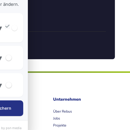
r ändern.
▾
▾
▾
ife
Unternehmen
chern
et
Über Rebus
Jobs
Projekte
 by psn media