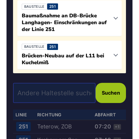
251
BAUSTELLE
Baumaßnahme an DB-Brücke
Langhagen- Einschränkungen auf
der Linie 251
251
BAUSTELLE
Brücken-Neubau auf der L11 bei
Kuchelmiß
Suchen
LINIE
RICHTUNG
ABFAHRT
Teterow, ZOB
07:20
251
+1