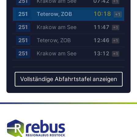
Krakow am See
07:42
251
+1
10:18
Teterow, ZOB
251
+1
Krakow am See
11:47
251
+1
Teterow, ZOB
12:46
251
+1
Krakow am See
13:12
251
+1
Vollständige Abfahrtstafel anzeigen