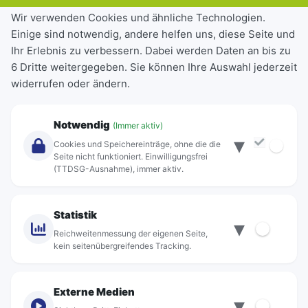
Tickets & Tarife
Wir verwenden Cookies und ähnliche Technologien.
Einige sind notwendig, andere helfen uns, diese Seite und
Deutschlandticket
Ihr Erlebnis zu verbessern. Dabei werden Daten an bis zu
Schülerkarte
6 Dritte weitergegeben. Sie können Ihre Auswahl jederzeit
Einzeltickets
widerrufen oder ändern.
Abonnements
Unternehmen
Notwendig
(Immer aktiv)
▾
Über Rebus
Cookies und Speichereinträge, ohne die die
Jobs
Seite nicht funktioniert. Einwilligungsfrei
(TTDSG-Ausnahme), immer aktiv.
Projekte
rebus-aktiv
Kontakt
Statistik
▾
Standorte
Reichweitenmessung der eigenen Seite,
kein seitenübergreifendes Tracking.
Externe Medien
▾