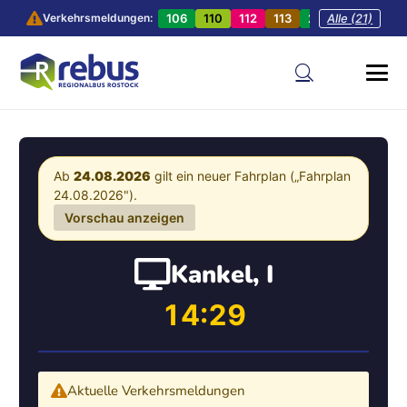
106
110
112
113
201
Alle (21)
202
20
Verkehrsmeldungen:
Ab
24.08.2026
gilt ein neuer Fahrplan („Fahrplan
24.08.2026").
Vorschau anzeigen
Kankel, I
14:29
Aktuelle Verkehrsmeldungen