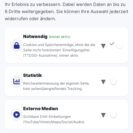
Ihr Erlebnis zu verbessern. Dabei werden Daten an bis zu
Schülerkarte
6 Dritte weitergegeben. Sie können Ihre Auswahl jederzeit
Einzeltickets
widerrufen oder ändern.
Abonnements
Unternehmen
Notwendig
(Immer aktiv)
▾
Über Rebus
Cookies und Speichereinträge, ohne die die
Jobs
Seite nicht funktioniert. Einwilligungsfrei
(TTDSG-Ausnahme), immer aktiv.
Projekte
rebus-aktiv
Kontakt
Statistik
▾
Standorte
Reichweitenmessung der eigenen Seite,
kein seitenübergreifendes Tracking.
Externe Medien
▾
Sichtbare Dritt-Einbettungen
© rebus Regionalbus Rostock GmbH
(YouTube/Vimeo/Maps/Social/Audio).
Impressum