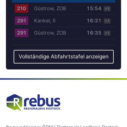
Güstrow, ZOB
15:54
210
+1
Kankel, II
16:31
291
+1
Güstrow, ZOB
16:35
291
+1
Vollständige Abfahrtstafel anzeigen