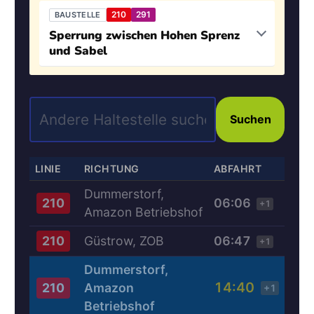
210
291
BAUSTELLE
Sperrung zwischen Hohen Sprenz
und Sabel
Suchen
LINIE
RICHTUNG
ABFAHRT
Dummerstorf,
06:06
210
+1
Amazon Betriebshof
Güstrow, ZOB
06:47
210
+1
Dummerstorf,
14:40
Amazon
210
+1
Betriebshof