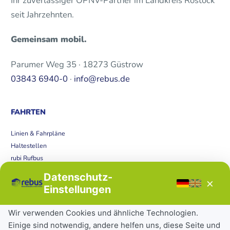
Ihr zuverlässiger ÖPNV-Partner im Landkreis Rostock
seit Jahrzehnten.
Gemeinsam mobil.
Parumer Weg 35 · 18273 Güstrow
03843 6940-0
·
info@rebus.de
FAHRTEN
Linien & Fahrpläne
Haltestellen
rubi Rufbus
Bücherbus
Datenschutz-
×
Störungen
Einstellungen
Tickets & Tarife
Wir verwenden Cookies und ähnliche Technologien.
Einige sind notwendig, andere helfen uns, diese Seite und
Deutschlandticket