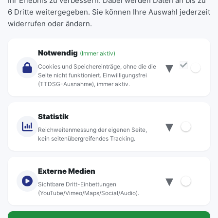
Ihr Erlebnis zu verbessern. Dabei werden Daten an bis zu
Schülerkarte
6 Dritte weitergegeben. Sie können Ihre Auswahl jederzeit
Einzeltickets
widerrufen oder ändern.
Abonnements
Unternehmen
Notwendig
(Immer aktiv)
▾
Über Rebus
Cookies und Speichereinträge, ohne die die
Jobs
Seite nicht funktioniert. Einwilligungsfrei
(TTDSG-Ausnahme), immer aktiv.
Projekte
rebus-aktiv
Kontakt
Statistik
▾
Standorte
Reichweitenmessung der eigenen Seite,
kein seitenübergreifendes Tracking.
Externe Medien
▾
Sichtbare Dritt-Einbettungen
© rebus Regionalbus Rostock GmbH
(YouTube/Vimeo/Maps/Social/Audio).
Impressum