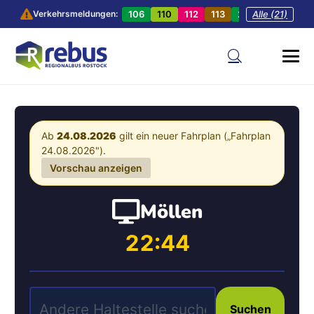
106
110
112
113
201
Alle (21)
202
20
Verkehrsmeldungen:
Ab
24.08.2026
gilt ein neuer Fahrplan („Fahrplan
24.08.2026").
Vorschau anzeigen
Möllen
22:44
Suchen