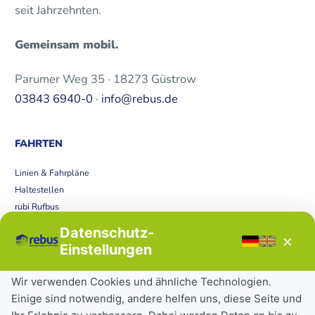
seit Jahrzehnten.
Gemeinsam mobil.
Parumer Weg 35 · 18273 Güstrow
03843 6940-0
·
info@rebus.de
FAHRTEN
Linien & Fahrpläne
Haltestellen
rubi Rufbus
Bücherbus
Datenschutz-
×
Störungen
Einstellungen
Tickets & Tarife
Wir verwenden Cookies und ähnliche Technologien.
Einige sind notwendig, andere helfen uns, diese Seite und
Deutschlandticket