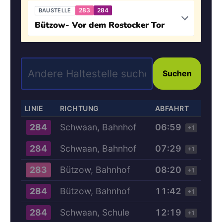
283
284
BAUSTELLE
Bützow- Vor dem Rostocker Tor
Suchen
LINIE
RICHTUNG
ABFAHRT
Schwaan, Bahnhof
06:59
284
+1
Schwaan, Bahnhof
07:29
284
+1
Bützow, Bahnhof
08:20
283
+1
Bützow, Bahnhof
11:42
284
+1
Schwaan, Schule
12:19
284
+1