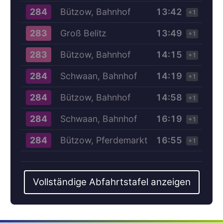
Bützow, Bahnhof
13:42
284
+1
Groß Belitz
13:49
283
+1
Bützow, Bahnhof
14:15
283
+1
Schwaan, Bahnhof
14:19
284
+1
Bützow, Bahnhof
14:58
284
+1
Schwaan, Bahnhof
16:19
284
+1
Bützow, Pferdemarkt
16:55
284
+1
Vollständige Abfahrtstafel anzeigen