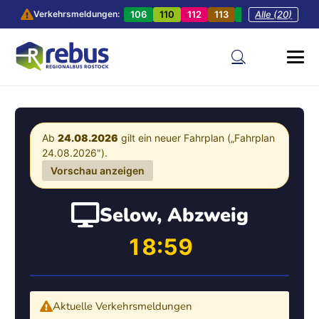
106
110
112
113
201
Alle (20)
202
20
Verkehrsmeldungen:
Ab
24.08.2026
gilt ein neuer Fahrplan („Fahrplan
24.08.2026").
Vorschau anzeigen
Selow, Abzweig
18:59
Aktuelle Verkehrsmeldungen