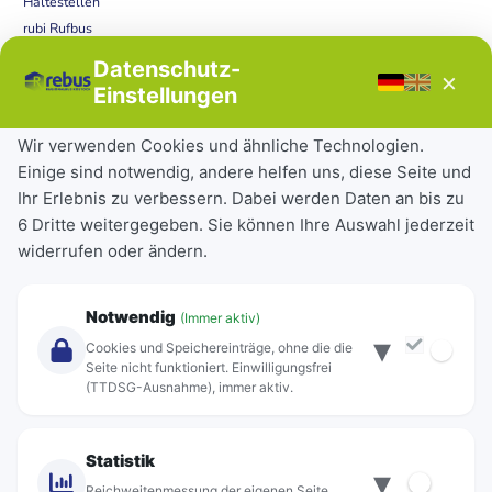
Haltestellen
rubi Rufbus
Bücherbus
Datenschutz-
×
Störungen
Einstellungen
Tickets & Tarife
Wir verwenden Cookies und ähnliche Technologien.
Einige sind notwendig, andere helfen uns, diese Seite und
Deutschlandticket
Ihr Erlebnis zu verbessern. Dabei werden Daten an bis zu
Schülerkarte
6 Dritte weitergegeben. Sie können Ihre Auswahl jederzeit
Einzeltickets
widerrufen oder ändern.
Abonnements
Unternehmen
Notwendig
(Immer aktiv)
▾
Über Rebus
Cookies und Speichereinträge, ohne die die
Jobs
Seite nicht funktioniert. Einwilligungsfrei
(TTDSG-Ausnahme), immer aktiv.
Projekte
rebus-aktiv
Kontakt
Statistik
▾
Standorte
Reichweitenmessung der eigenen Seite,