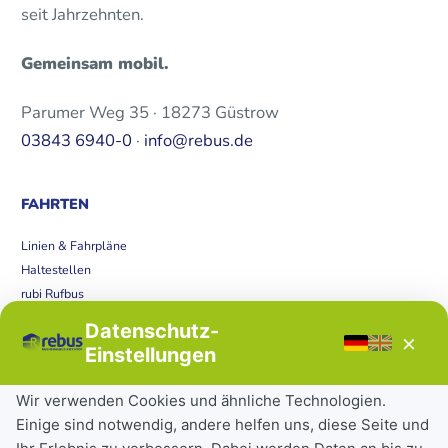
seit Jahrzehnten.
Gemeinsam mobil.
Parumer Weg 35 · 18273 Güstrow
03843 6940-0
·
info@rebus.de
FAHRTEN
Linien & Fahrpläne
Haltestellen
rubi Rufbus
Bücherbus
Datenschutz-
×
Störungen
Einstellungen
Tickets & Tarife
Wir verwenden Cookies und ähnliche Technologien.
Einige sind notwendig, andere helfen uns, diese Seite und
Deutschlandticket