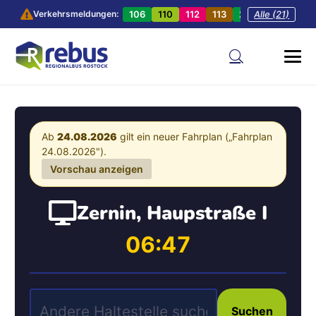
106
110
112
113
201
Alle (21)
202
20
Verkehrsmeldungen:
Ab
24.08.2026
gilt ein neuer Fahrplan („Fahrplan
24.08.2026").
Vorschau anzeigen
Zernin, Haupstraße I
06:47
Suchen