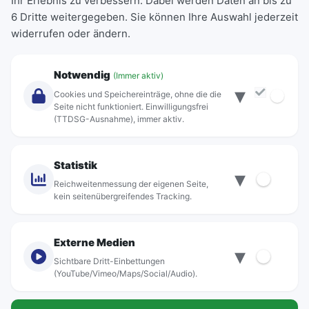
Ihr Erlebnis zu verbessern. Dabei werden Daten an bis zu
Schülerkarte
6 Dritte weitergegeben. Sie können Ihre Auswahl jederzeit
Einzeltickets
widerrufen oder ändern.
Abonnements
Unternehmen
Notwendig
(Immer aktiv)
▾
Über Rebus
Cookies und Speichereinträge, ohne die die
Jobs
Seite nicht funktioniert. Einwilligungsfrei
(TTDSG-Ausnahme), immer aktiv.
Projekte
rebus-aktiv
Kontakt
Statistik
▾
Standorte
Reichweitenmessung der eigenen Seite,
kein seitenübergreifendes Tracking.
Externe Medien
▾
Sichtbare Dritt-Einbettungen
© rebus Regionalbus Rostock GmbH
(YouTube/Vimeo/Maps/Social/Audio).
Impressum