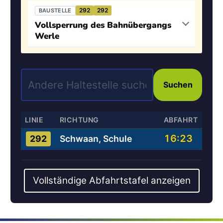
292
292
BAUSTELLE
Vollsperrung des Bahnübergangs
Werle
Suchen
LINIE
RICHTUNG
ABFAHRT
16:23
Schwaan, Schule
292
Vollständige Abfahrtstafel anzeigen