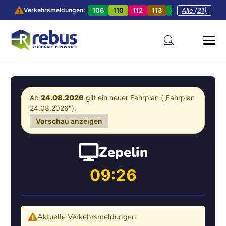
106
110
112
113
201
Alle (21)
202
20
Verkehrsmeldungen:
Ab
24.08.2026
gilt ein neuer Fahrplan („Fahrplan
24.08.2026").
Vorschau anzeigen
Zepelin
09:26
Aktuelle Verkehrsmeldungen