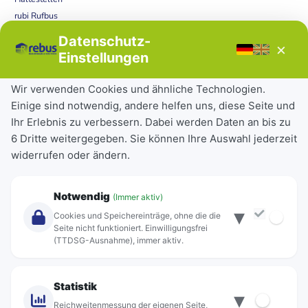
rubi Rufbus
Bücherbus
Datenschutz-
×
Störungen
Einstellungen
Tickets & Tarife
Wir verwenden Cookies und ähnliche Technologien.
Einige sind notwendig, andere helfen uns, diese Seite und
Deutschlandticket
Ihr Erlebnis zu verbessern. Dabei werden Daten an bis zu
Schülerkarte
6 Dritte weitergegeben. Sie können Ihre Auswahl jederzeit
Einzeltickets
widerrufen oder ändern.
Abonnements
Unternehmen
Notwendig
(Immer aktiv)
▾
Über Rebus
Cookies und Speichereinträge, ohne die die
Jobs
Seite nicht funktioniert. Einwilligungsfrei
(TTDSG-Ausnahme), immer aktiv.
Projekte
rebus-aktiv
Kontakt
Statistik
▾
Standorte
Reichweitenmessung der eigenen Seite,