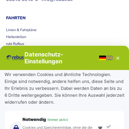
FAHRTEN
Linien & Fahrpläne
Haltestellen
rubi Rufbus
Bücherbus
Datenschutz-
×
Störungen
Einstellungen
Tickets & Tarife
Wir verwenden Cookies und ähnliche Technologien.
Einige sind notwendig, andere helfen uns, diese Seite und
Deutschlandticket
Ihr Erlebnis zu verbessern. Dabei werden Daten an bis zu
Schülerkarte
6 Dritte weitergegeben. Sie können Ihre Auswahl jederzeit
Einzeltickets
widerrufen oder ändern.
Abonnements
Unternehmen
Notwendig
(Immer aktiv)
▾
Über Rebus
Cookies und Speichereinträge, ohne die die