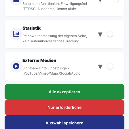
Jobs
Seite nicht funktioniert. Einwilligungsfrei
(TTDSG-Ausnahme), immer aktiv.
Projekte
rebus-aktiv
Kontakt
Statistik
▾
Standorte
Reichweitenmessung der eigenen Seite,
kein seitenübergreifendes Tracking.
Externe Medien
▾
Sichtbare Dritt-Einbettungen
© rebus Regionalbus Rostock GmbH
(YouTube/Vimeo/Maps/Social/Audio).
Impressum
Alle akzeptieren
Datenschutz
Barrierefreiheit
Nur erforderliche
Hinweisgeber
Auswahl speichern