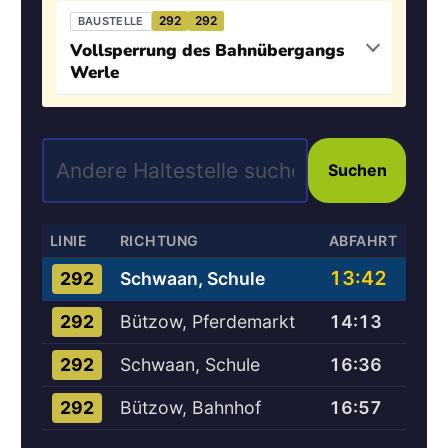
292
292
BAUSTELLE
Vollsperrung des Bahnübergangs
Werle
Suchen
LINIE
RICHTUNG
ABFAHRT
13:42
Schwaan, Schule
292
Bützow, Pferdemarkt
14:13
292
Schwaan, Schule
16:36
292
Bützow, Bahnhof
16:57
292