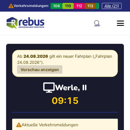
106
110
112
113
201
Alle (21)
202
20
Verkehrsmeldungen:
Ab
24.08.2026
gilt ein neuer Fahrplan („Fahrplan
24.08.2026").
Vorschau anzeigen
Werle, II
09:15
Aktuelle Verkehrsmeldungen