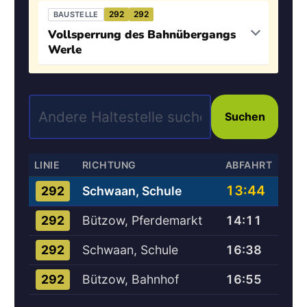
292
292
BAUSTELLE
Vollsperrung des Bahnübergangs
Werle
Suchen
LINIE
RICHTUNG
ABFAHRT
13:44
Schwaan, Schule
292
Bützow, Pferdemarkt
14:11
292
Schwaan, Schule
16:38
292
Bützow, Bahnhof
16:55
292