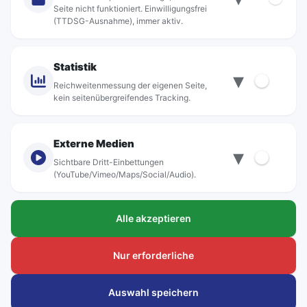
Jobs
Seite nicht funktioniert. Einwilligungsfrei
(TTDSG-Ausnahme), immer aktiv.
Projekte
rebus-aktiv
Kontakt
Statistik
▾
Standorte
Reichweitenmessung der eigenen Seite,
kein seitenübergreifendes Tracking.
Externe Medien
▾
Sichtbare Dritt-Einbettungen
© rebus Regionalbus Rostock GmbH
(YouTube/Vimeo/Maps/Social/Audio).
Impressum
Alle akzeptieren
Datenschutz
Barrierefreiheit
Nur erforderliche
Hinweisgeber
Auswahl speichern