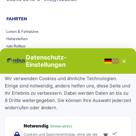
FAHRTEN
Linien & Fahrpläne
Haltestellen
rubi Rufbus
Bücherbus
Datenschutz-
×
Störungen
Einstellungen
Tickets & Tarife
Wir verwenden Cookies und ähnliche Technologien.
Einige sind notwendig, andere helfen uns, diese Seite und
Deutschlandticket
Ihr Erlebnis zu verbessern. Dabei werden Daten an bis zu
Schülerkarte
6 Dritte weitergegeben. Sie können Ihre Auswahl jederzeit
Einzeltickets
widerrufen oder ändern.
Abonnements
Unternehmen
Notwendig
(Immer aktiv)
▾
Über Rebus
Cookies und Speichereinträge, ohne die die