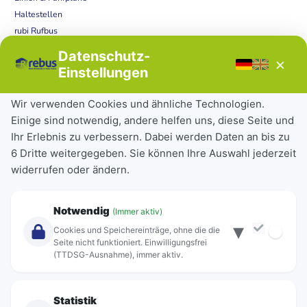
Haltestellen
rubi Rufbus
Bücherbus
Datenschutz-
×
Störungen
Einstellungen
Tickets & Tarife
Wir verwenden Cookies und ähnliche Technologien.
Einige sind notwendig, andere helfen uns, diese Seite und
Deutschlandticket
Ihr Erlebnis zu verbessern. Dabei werden Daten an bis zu
Schülerkarte
6 Dritte weitergegeben. Sie können Ihre Auswahl jederzeit
Einzeltickets
widerrufen oder ändern.
Abonnements
Unternehmen
Notwendig
(Immer aktiv)
▾
Über Rebus
Cookies und Speichereinträge, ohne die die
Jobs
Seite nicht funktioniert. Einwilligungsfrei
(TTDSG-Ausnahme), immer aktiv.
Projekte
rebus-aktiv
Kontakt
Statistik