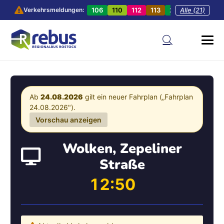
106
110
112
113
201
Alle (21)
202
20
Verkehrsmeldungen:
Ab
24.08.2026
gilt ein neuer Fahrplan („Fahrplan
24.08.2026").
Vorschau anzeigen
Wolken, Zepeliner
Straße
12:50