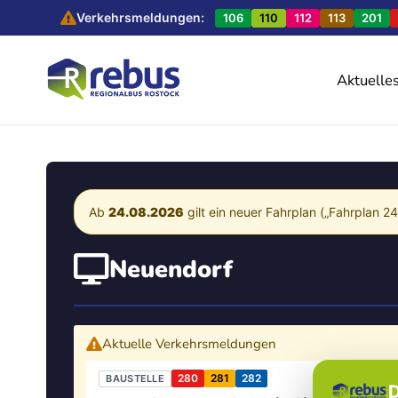
Verkehrsmeldungen:
106
110
112
113
201
Aktuelle
Ab
24.08.2026
gilt ein neuer Fahrplan („Fahrplan 2
Neuendorf
Aktuelle Verkehrsmeldungen
280
281
282
BAUSTELLE
D