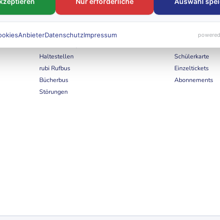
akzeptieren
Nur erforderliche
Auswahl spei
FAHRTEN
Tickets & Tar
ookies
Anbieter
Datenschutz
Impressum
powered
Linien & Fahrpläne
Deutschlandtick
Haltestellen
Schülerkarte
rubi Rufbus
Einzeltickets
Bücherbus
Abonnements
Störungen