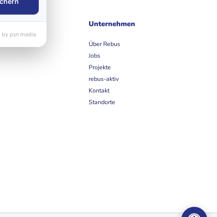
chern
ife
Unternehmen
 by psn media
et
Über Rebus
Jobs
Projekte
rebus-aktiv
Kontakt
Standorte