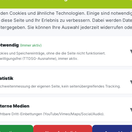
enow (auch Gnemern betroffen)
den Cookies und ähnliche Technologien. Einige sind notwendi
 diese Seite und Ihr Erlebnis zu verbessern. Dabei werden Date
eitergegeben. Sie können Ihre Auswahl jederzeit widerrufen ode
otwendig
(Immer aktiv)
kies und Speichereinträge, ohne die die Seite nicht funktioniert.
er Haltestelle im aktiven Fahrplan vor.
willigungsfrei (TTDSG-Ausnahme), immer aktiv.
atistik
chweitenmessung der eigenen Seite, kein seitenübergreifendes Tracking.
Vollständige Abfahrtstafel anzeigen
terne Medien
htbare Dritt-Einbettungen (YouTube/Vimeo/Maps/Social/Audio).