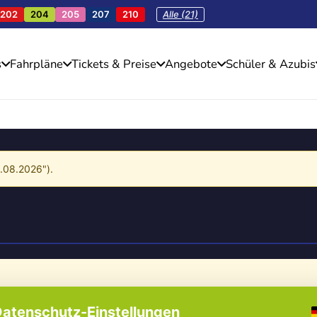
202
204
205
207
210
Alle (21)
s
Fahrpläne
Tickets & Preise
Angebote
Schüler & Azubis
4.08.2026").
atenschutz-Einstellungen