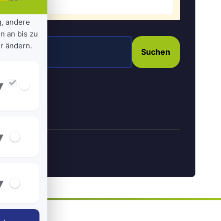
g, andere
n an bis zu
r ändern.
Suchen
▾
▾
▾