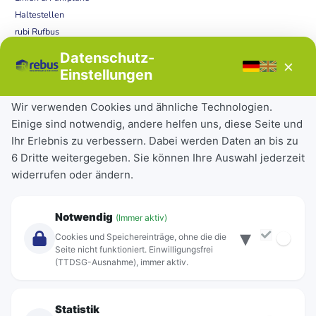
Haltestellen
rubi Rufbus
Bücherbus
Datenschutz-
×
Störungen
Einstellungen
Tickets & Tarife
Wir verwenden Cookies und ähnliche Technologien.
Einige sind notwendig, andere helfen uns, diese Seite und
Deutschlandticket
Ihr Erlebnis zu verbessern. Dabei werden Daten an bis zu
Schülerkarte
6 Dritte weitergegeben. Sie können Ihre Auswahl jederzeit
Einzeltickets
widerrufen oder ändern.
Abonnements
Unternehmen
Notwendig
(Immer aktiv)
▾
Über Rebus
Cookies und Speichereinträge, ohne die die
Jobs
Seite nicht funktioniert. Einwilligungsfrei
(TTDSG-Ausnahme), immer aktiv.
Projekte
rebus-aktiv
Kontakt
Statistik