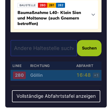
280
281
282
BAUSTELLE
Baumaßnahme L40- Klein Sien
und Moltenow (auch Gnemern
betroffen)
Suchen
LINIE
RICHTUNG
ABFAHRT
16:48
Göllin
280
+1
Vollständige Abfahrtstafel anzeigen