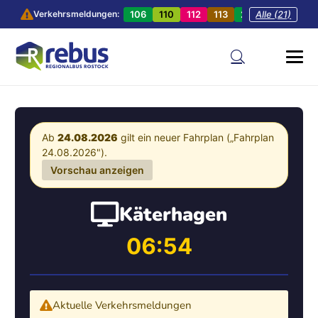
106
110
112
113
201
Alle (21)
202
20
Verkehrsmeldungen:
Ab
24.08.2026
gilt ein neuer Fahrplan („Fahrplan
24.08.2026").
Vorschau anzeigen
Käterhagen
06:54
Aktuelle Verkehrsmeldungen