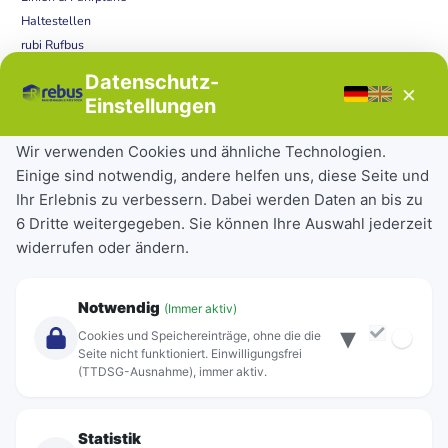
Haltestellen
rubi Rufbus
Bücherbus
Datenschutz-
×
Störungen
Einstellungen
Tickets & Tarife
Wir verwenden Cookies und ähnliche Technologien.
Einige sind notwendig, andere helfen uns, diese Seite und
Deutschlandticket
Ihr Erlebnis zu verbessern. Dabei werden Daten an bis zu
Schülerkarte
6 Dritte weitergegeben. Sie können Ihre Auswahl jederzeit
Einzeltickets
widerrufen oder ändern.
Abonnements
Unternehmen
Notwendig
(Immer aktiv)
▾
Über Rebus
Cookies und Speichereinträge, ohne die die
Jobs
Seite nicht funktioniert. Einwilligungsfrei
(TTDSG-Ausnahme), immer aktiv.
Projekte
rebus-aktiv
Kontakt
Statistik