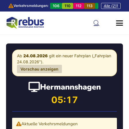
106
110
112
113
201
Alle (21)
202
20
Verkehrsmeldungen:
Ab
24.08.2026
gilt ein neuer Fahrplan („Fahrplan
24.08.2026").
Vorschau anzeigen
Hermannshagen
05:17
Aktuelle Verkehrsmeldungen