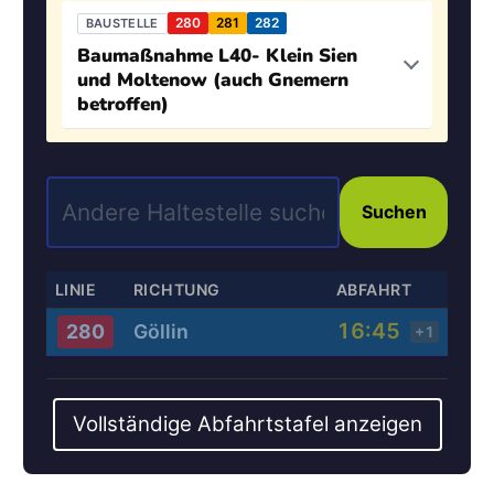
280
281
282
BAUSTELLE
Baumaßnahme L40- Klein Sien
und Moltenow (auch Gnemern
betroffen)
Suchen
LINIE
RICHTUNG
ABFAHRT
16:45
Göllin
280
+1
Vollständige Abfahrtstafel anzeigen