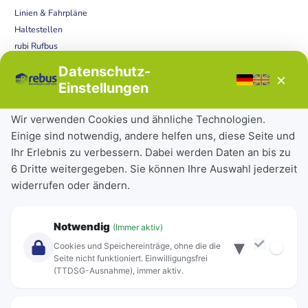
Linien & Fahrpläne
Haltestellen
rubi Rufbus
Bücherbus
Datenschutz-
×
Störungen
Einstellungen
Tickets & Tarife
Wir verwenden Cookies und ähnliche Technologien.
Einige sind notwendig, andere helfen uns, diese Seite und
Deutschlandticket
Ihr Erlebnis zu verbessern. Dabei werden Daten an bis zu
Schülerkarte
6 Dritte weitergegeben. Sie können Ihre Auswahl jederzeit
Einzeltickets
widerrufen oder ändern.
Abonnements
Unternehmen
Notwendig
(Immer aktiv)
▾
Über Rebus
Cookies und Speichereinträge, ohne die die
Jobs
Seite nicht funktioniert. Einwilligungsfrei
(TTDSG-Ausnahme), immer aktiv.
Projekte
rebus-aktiv
Kontakt