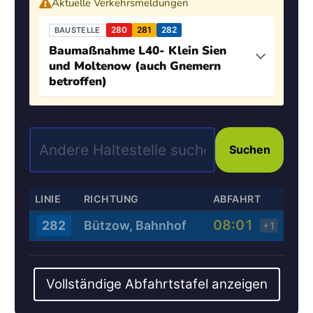
Aktuelle Verkehrsmeldungen
280
281
282
BAUSTELLE
Baumaßnahme L40- Klein Sien
und Moltenow (auch Gnemern
betroffen)
Suchen
LINIE
RICHTUNG
ABFAHRT
08:01
Bützow, Bahnhof
282
+1
Vollständige Abfahrtstafel anzeigen