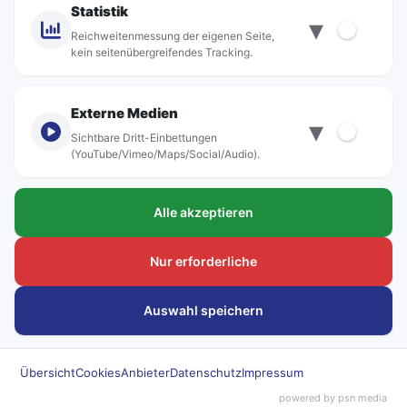
Statistik
▾
Standorte
Reichweitenmessung der eigenen Seite,
kein seitenübergreifendes Tracking.
Externe Medien
▾
Sichtbare Dritt-Einbettungen
© rebus Regionalbus Rostock GmbH
(YouTube/Vimeo/Maps/Social/Audio).
Impressum
Alle akzeptieren
Datenschutz
Barrierefreiheit
Nur erforderliche
Hinweisgeber
Auswahl speichern
Kundenanliegen
Übersicht
Cookies
Anbieter
Datenschutz
Impressum
Beförderungsbedingungen
powered by psn media