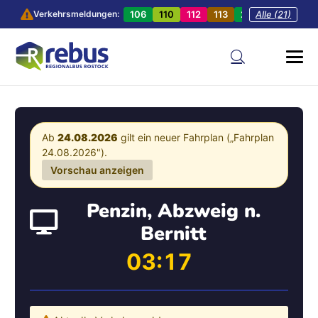
106
110
112
113
201
Alle (21)
202
20
Verkehrsmeldungen:
Ab
24.08.2026
gilt ein neuer Fahrplan („Fahrplan
24.08.2026").
Vorschau anzeigen
Penzin, Abzweig n.
Bernitt
03:17