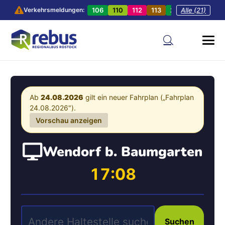
106
110
112
113
201
Alle (21)
202
20
Verkehrsmeldungen:
Ab
24.08.2026
gilt ein neuer Fahrplan („Fahrplan
24.08.2026").
Vorschau anzeigen
Wendorf b. Baumgarten
17:08
Suchen