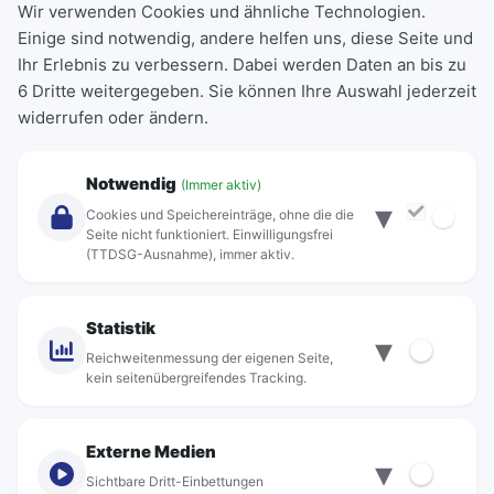
Wir verwenden Cookies und ähnliche Technologien.
Einige sind notwendig, andere helfen uns, diese Seite und
Deutschlandticket
Ihr Erlebnis zu verbessern. Dabei werden Daten an bis zu
Schülerkarte
6 Dritte weitergegeben. Sie können Ihre Auswahl jederzeit
Einzeltickets
widerrufen oder ändern.
Abonnements
Unternehmen
Notwendig
(Immer aktiv)
▾
Über Rebus
Cookies und Speichereinträge, ohne die die
Jobs
Seite nicht funktioniert. Einwilligungsfrei
(TTDSG-Ausnahme), immer aktiv.
Projekte
rebus-aktiv
Kontakt
Statistik
▾
Standorte
Reichweitenmessung der eigenen Seite,
kein seitenübergreifendes Tracking.
Externe Medien
▾
Sichtbare Dritt-Einbettungen
© rebus Regionalbus Rostock GmbH