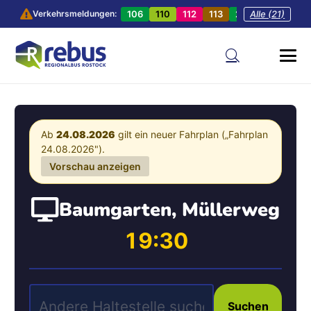
106
110
112
113
201
Alle (21)
202
20
Verkehrsmeldungen:
Ab
24.08.2026
gilt ein neuer Fahrplan („Fahrplan
24.08.2026").
Vorschau anzeigen
Baumgarten, Müllerweg
19:30
Suchen