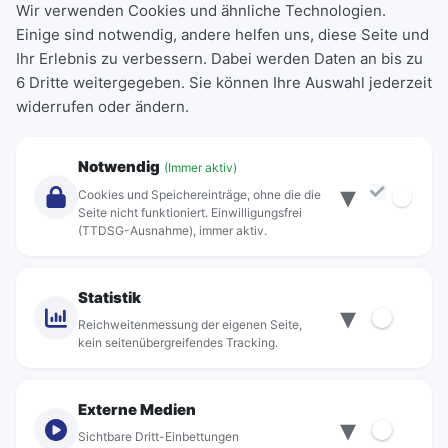
Wir verwenden Cookies und ähnliche Technologien.
Einige sind notwendig, andere helfen uns, diese Seite und
Deutschlandticket
Ihr Erlebnis zu verbessern. Dabei werden Daten an bis zu
Schülerkarte
6 Dritte weitergegeben. Sie können Ihre Auswahl jederzeit
Einzeltickets
widerrufen oder ändern.
Abonnements
Unternehmen
Notwendig
(Immer aktiv)
▾
Über Rebus
Cookies und Speichereinträge, ohne die die
Jobs
Seite nicht funktioniert. Einwilligungsfrei
(TTDSG-Ausnahme), immer aktiv.
Projekte
rebus-aktiv
Kontakt
Statistik
▾
Standorte
Reichweitenmessung der eigenen Seite,
kein seitenübergreifendes Tracking.
Externe Medien
▾
Sichtbare Dritt-Einbettungen
© rebus Regionalbus Rostock GmbH