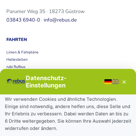
Parumer Weg 35 · 18273 Güstrow
03843 6940-0
·
info@rebus.de
FAHRTEN
Linien & Fahrpläne
Haltestellen
rubi Rufbus
Bücherbus
Datenschutz-
×
Störungen
Einstellungen
Tickets & Tarife
Wir verwenden Cookies und ähnliche Technologien.
Einige sind notwendig, andere helfen uns, diese Seite und
Deutschlandticket
Ihr Erlebnis zu verbessern. Dabei werden Daten an bis zu
Schülerkarte
6 Dritte weitergegeben. Sie können Ihre Auswahl jederzeit
Einzeltickets
widerrufen oder ändern.
Abonnements