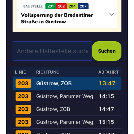
201
202
204
207
BAUSTELLE
Vollsperrung der Bredentiner
Straße in Güstrow
Suchen
LINIE
RICHTUNG
ABFAHRT
13:47
Güstrow, ZOB
203
Güstrow, Parumer Weg
14:15
203
Güstrow, ZOB
14:47
203
Güstrow, Parumer Weg
15:15
203