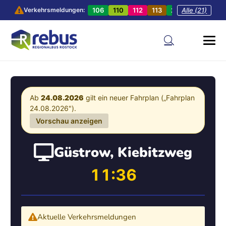
106
110
112
113
201
Alle (21)
202
20
Verkehrsmeldungen:
Ab
24.08.2026
gilt ein neuer Fahrplan („Fahrplan
24.08.2026").
Vorschau anzeigen
Güstrow, Kiebitzweg
11:36
Aktuelle Verkehrsmeldungen