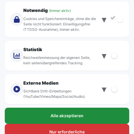
Unternehmen
Notwendig
(Immer aktiv)
▾
Über Rebus
Cookies und Speichereinträge, ohne die die
Jobs
Seite nicht funktioniert. Einwilligungsfrei
(TTDSG-Ausnahme), immer aktiv.
Projekte
rebus-aktiv
Kontakt
Statistik
▾
Standorte
Reichweitenmessung der eigenen Seite,
kein seitenübergreifendes Tracking.
Externe Medien
▾
Sichtbare Dritt-Einbettungen
© rebus Regionalbus Rostock GmbH
(YouTube/Vimeo/Maps/Social/Audio).
Impressum
Alle akzeptieren
Datenschutz
Barrierefreiheit
Nur erforderliche