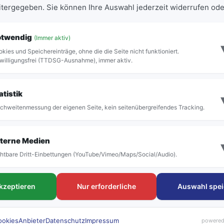
eitergegeben. Sie können Ihre Auswahl jederzeit widerrufen ode
er Haltestelle im aktiven Fahrplan vor.
otwendig
(Immer aktiv)
kies und Speichereinträge, ohne die die Seite nicht funktioniert.
willigungsfrei (TTDSG-Ausnahme), immer aktiv.
Vollständige Abfahrtstafel anzeigen
atistik
chweitenmessung der eigenen Seite, kein seitenübergreifendes Tracking.
terne Medien
htbare Dritt-Einbettungen (YouTube/Vimeo/Maps/Social/Audio).
FAHRTEN
Tickets & Tar
akzeptieren
Nur erforderliche
Auswahl spei
Linien & Fahrpläne
Deutschlandtick
Haltestellen
Schülerkarte
rubi Rufbus
Einzeltickets
ookies
Anbieter
Datenschutz
Impressum
powered