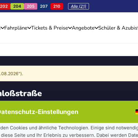
202
204
205
207
210
Alle (21)
s
Fahrpläne
Tickets & Preise
Angebote
Schüler & Azubis
4.08.2026").
hloßstraße
atenschutz-Einstellungen
den Cookies und ähnliche Technologien. Einige sind notwendi
 diese Seite und Ihr Erlebnis zu verbessern. Dabei werden Date