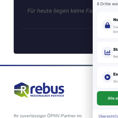
6 Dritte w
Für heute liegen keine Fahrten dies
N
Coo
Ein
St
Rei
Ex
Sic
Alle 
Ihr zuverlässiger ÖPNV-Partner im
Übersicht
C