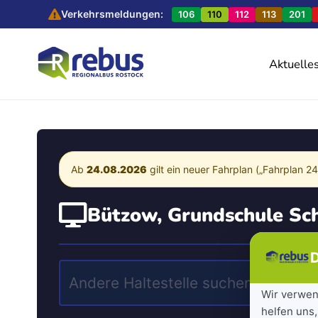
Verkehrsmeldungen:
106
110
112
113
201
Aktuelle
Ab
24.08.2026
gilt ein neuer Fahrplan („Fahrplan 2
Bützow, Grundschule Sc
D
Wir verwen
helfen uns,