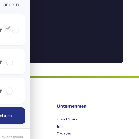
r ändern.
▾
▾
▾
ife
Unternehmen
chern
et
Über Rebus
Jobs
Projekte
 by psn media