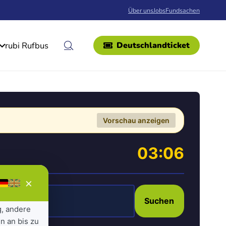
Über uns
Jobs
Fundsachen
rubi Rufbus
Deutschlandticket
Vorschau anzeigen
03:06
×
Suchen
g, andere
n an bis zu