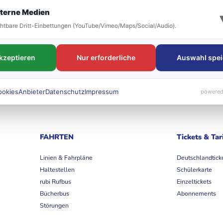
terne Medien
htbare Dritt-Einbettungen (YouTube/Vimeo/Maps/Social/Audio).
Vollständige Abfahrtstafel anzeigen
akzeptieren
Nur erforderliche
Auswahl spei
ookies
Anbieter
Datenschutz
Impressum
powered
FAHRTEN
Tickets & Tar
Linien & Fahrpläne
Deutschlandtick
Haltestellen
Schülerkarte
rubi Rufbus
Einzeltickets
Bücherbus
Abonnements
Störungen