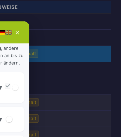
NWEISE
×
g, andere
Bedarfshalt
n an bis zu
r ändern.
▾
Bedarfshalt
▾
Bedarfshalt
Bedarfshalt