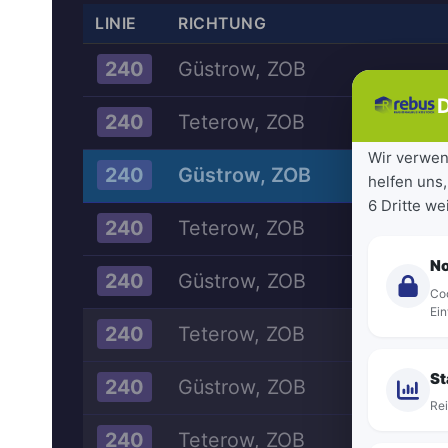
LINIE
RICHTUNG
Güstrow, ZOB
240
D
Teterow, ZOB
240
Wir verwen
Güstrow, ZOB
240
helfen uns,
6 Dritte w
Teterow, ZOB
240
N
Güstrow, ZOB
240
Coo
Ein
Teterow, ZOB
240
St
Güstrow, ZOB
240
Rei
Teterow, ZOB
240