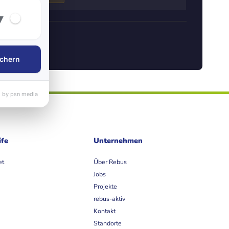
▾
chern
 by psn media
ife
Unternehmen
et
Über Rebus
Jobs
Projekte
rebus-aktiv
Kontakt
Standorte