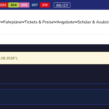
202
204
205
207
210
Alle (21)
s
Fahrpläne
Tickets & Preise
Angebote
Schüler & Azubis
4.08.2026").