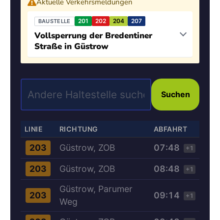
Aktuelle Verkehrsmeldungen
201
202
204
207
BAUSTELLE
Vollsperrung der Bredentiner
Straße in Güstrow
Suchen
LINIE
RICHTUNG
ABFAHRT
Güstrow, ZOB
07:48
203
+1
Güstrow, ZOB
08:48
203
+1
Güstrow, Parumer
09:14
203
+1
Weg