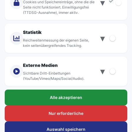
▾
Über Rebus
Cookies und Speichereinträge, ohne die die
Jobs
Seite nicht funktioniert. Einwilligungsfrei
(TTDSG-Ausnahme), immer aktiv.
Projekte
rebus-aktiv
Kontakt
Statistik
▾
Standorte
Reichweitenmessung der eigenen Seite,
kein seitenübergreifendes Tracking.
Externe Medien
▾
Sichtbare Dritt-Einbettungen
© rebus Regionalbus Rostock GmbH
(YouTube/Vimeo/Maps/Social/Audio).
Impressum
Alle akzeptieren
Datenschutz
Barrierefreiheit
Nur erforderliche
Hinweisgeber
Auswahl speichern