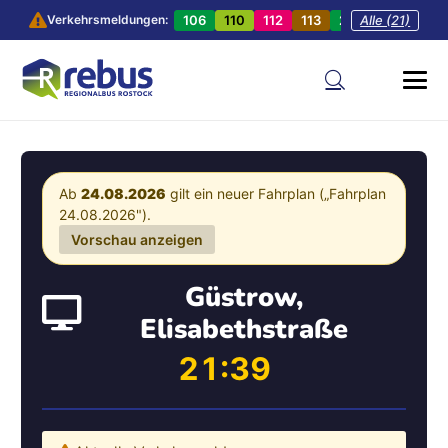
106
110
112
113
201
Alle (21)
202
20
Verkehrsmeldungen:
Ab
24.08.2026
gilt ein neuer Fahrplan („Fahrplan
24.08.2026").
Vorschau anzeigen
Güstrow,
Elisabethstraße
21:39