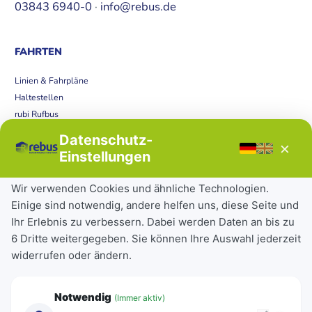
03843 6940-0
·
info@rebus.de
FAHRTEN
Linien & Fahrpläne
Haltestellen
rubi Rufbus
Bücherbus
Datenschutz-
×
Störungen
Einstellungen
Tickets & Tarife
Wir verwenden Cookies und ähnliche Technologien.
Einige sind notwendig, andere helfen uns, diese Seite und
Deutschlandticket
Ihr Erlebnis zu verbessern. Dabei werden Daten an bis zu
Schülerkarte
6 Dritte weitergegeben. Sie können Ihre Auswahl jederzeit
Einzeltickets
widerrufen oder ändern.
Abonnements
Unternehmen
Notwendig
(Immer aktiv)