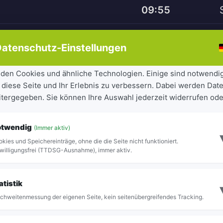
09:55
10:25
atenschutz-Einstellungen
10:55
den Cookies und ähnliche Technologien. Einige sind notwendi
 diese Seite und Ihr Erlebnis zu verbessern. Dabei werden Date
11:25
eitergegeben. Sie können Ihre Auswahl jederzeit widerrufen ode
11:55
otwendig
(Immer aktiv)
12:25
kies und Speichereinträge, ohne die die Seite nicht funktioniert.
willigungsfrei (TTDSG-Ausnahme), immer aktiv.
12:55
atistik
13:25
chweitenmessung der eigenen Seite, kein seitenübergreifendes Tracking.
13:55