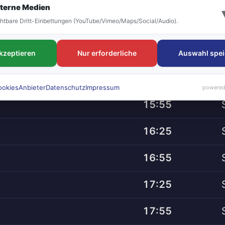
terne Medien
htbare Dritt-Einbettungen (YouTube/Vimeo/Maps/Social/Audio).
14:25
14:55
akzeptieren
Nur erforderliche
Auswahl spei
15:25
ookies
Anbieter
Datenschutz
Impressum
powered
15:55
16:25
16:55
17:25
17:55