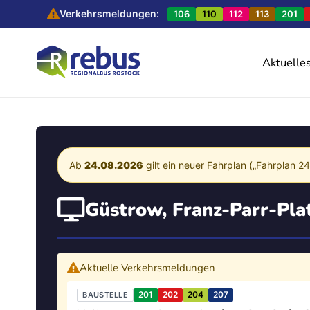
Verkehrsmeldungen:
106
110
112
113
201
Aktuelle
Ab
24.08.2026
gilt ein neuer Fahrplan („Fahrplan 2
Güstrow, Franz-Parr-Pla
Aktuelle Verkehrsmeldungen
201
202
204
207
BAUSTELLE