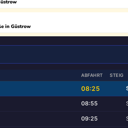
Güstrow
ße in Güstrow
ABFAHRT
STEIG
08:25
08:55
09:25