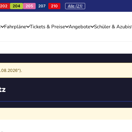
202
204
205
207
210
Alle (21)
s
Fahrpläne
Tickets & Preise
Angebote
Schüler & Azubis
4.08.2026").
tz