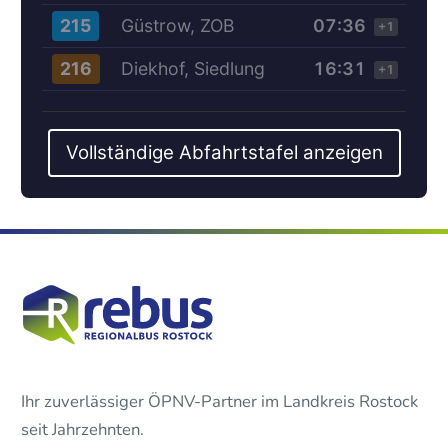
Güstrow, ZOB
07:36
215
+1
Diekhof, Siedlung
16:31
216
+1
Vollständige Abfahrtstafel anzeigen
Ihr zuverlässiger ÖPNV-Partner im Landkreis Rostock
seit Jahrzehnten.