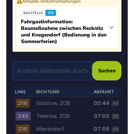
Aktuelle Verkehrsmeldungen
215
BAUSTELLE
Fahrgastinformation:
Baumaßnahme zwischen Recknitz
und Knegendorf (Bedienung in den
Sommerferien)
Suchen
LINIE
RICHTUNG
ABFAHRT
Güstrow, ZOB
05:44
216
+1
Teterow, ZOB
07:05
240
+1
Mierendorf
07:06
216
+1