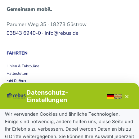
Gemeinsam mobil.
Parumer Weg 35 · 18273 Güstrow
03843 6940-0
·
info@rebus.de
FAHRTEN
Linien & Fahrpläne
Haltestellen
rubi Rufbus
Bücherbus
Datenschutz-
×
Störungen
Einstellungen
Tickets & Tarife
Wir verwenden Cookies und ähnliche Technologien.
Einige sind notwendig, andere helfen uns, diese Seite und
Deutschlandticket
Ihr Erlebnis zu verbessern. Dabei werden Daten an bis zu
Schülerkarte
6 Dritte weitergegeben. Sie können Ihre Auswahl jederzeit
Einzeltickets