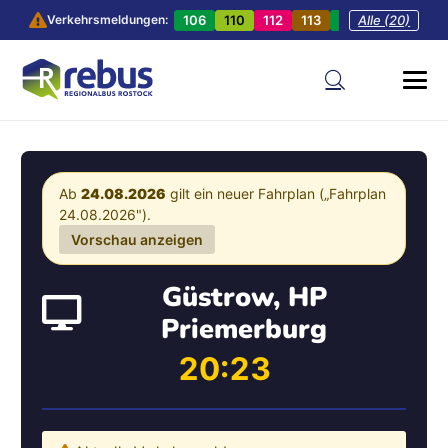
106
110
112
113
201
Alle (20)
202
20
Verkehrsmeldungen:
Ab
24.08.2026
gilt ein neuer Fahrplan („Fahrplan
24.08.2026").
Vorschau anzeigen
Güstrow, HP
Priemerburg
20:23