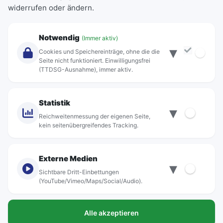
widerrufen oder ändern.
Abonnements
Unternehmen
Notwendig
(Immer aktiv)
▾
Über Rebus
Cookies und Speichereinträge, ohne die die
Jobs
Seite nicht funktioniert. Einwilligungsfrei
(TTDSG-Ausnahme), immer aktiv.
Projekte
rebus-aktiv
Kontakt
Statistik
▾
Standorte
Reichweitenmessung der eigenen Seite,
kein seitenübergreifendes Tracking.
Externe Medien
▾
Sichtbare Dritt-Einbettungen
© rebus Regionalbus Rostock GmbH
(YouTube/Vimeo/Maps/Social/Audio).
Impressum
Alle akzeptieren
Datenschutz