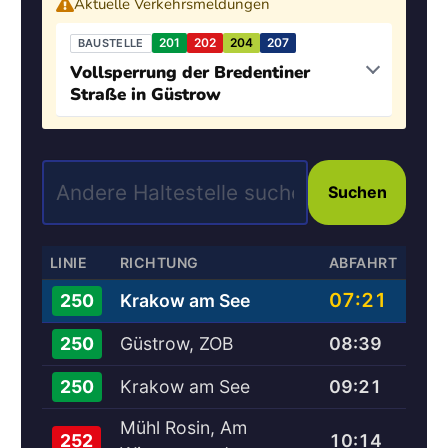
Aktuelle Verkehrsmeldungen
201
202
204
207
BAUSTELLE
Vollsperrung der Bredentiner
Straße in Güstrow
Suchen
LINIE
RICHTUNG
ABFAHRT
07:21
Krakow am See
250
Güstrow, ZOB
08:39
250
Krakow am See
09:21
250
Mühl Rosin, Am
10:14
252