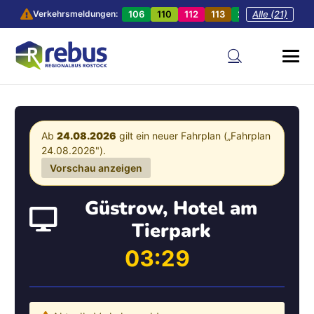
106
110
112
113
201
Alle (21)
202
20
Verkehrsmeldungen:
Ab
24.08.2026
gilt ein neuer Fahrplan („Fahrplan
24.08.2026").
Vorschau anzeigen
Güstrow, Hotel am
Tierpark
03:29