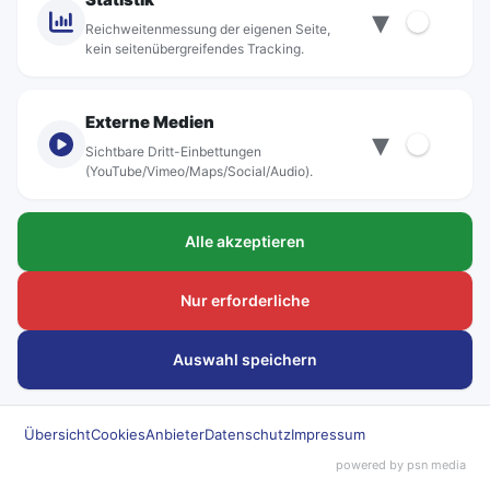
▾
Standorte
Reichweitenmessung der eigenen Seite,
kein seitenübergreifendes Tracking.
Externe Medien
▾
Sichtbare Dritt-Einbettungen
© rebus Regionalbus Rostock GmbH
(YouTube/Vimeo/Maps/Social/Audio).
Impressum
Alle akzeptieren
Datenschutz
Barrierefreiheit
Nur erforderliche
Hinweisgeber
Auswahl speichern
Kundenanliegen
Übersicht
Cookies
Anbieter
Datenschutz
Impressum
Beförderungsbedingungen
powered by psn media