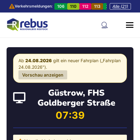
106
110
112
113
201
Alle (21)
202
20
Verkehrsmeldungen:
Ab
24.08.2026
gilt ein neuer Fahrplan („Fahrplan
24.08.2026").
Vorschau anzeigen
Güstrow, FHS
Goldberger Straße
07:39