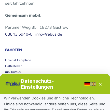
seit Jahrzehnten.
Gemeinsam mobil.
Parumer Weg 35 · 18273 Güstrow
03843 6940-0
·
info@rebus.de
FAHRTEN
Linien & Fahrpläne
Haltestellen
rubi Rufbus
Bücherbus
Datenschutz-
×
Störungen
Einstellungen
Tickets & Tarife
Wir verwenden Cookies und ähnliche Technologien.
Einige sind notwendig, andere helfen uns, diese Seite und
Deutschlandticket
Ihr Erlebnis zu verbessern. Dabei werden Daten an bis zu
Schülerkarte