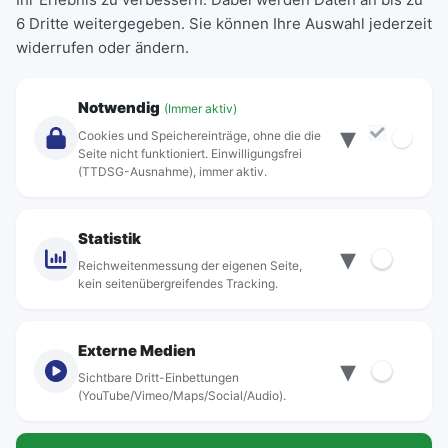
6 Dritte weitergegeben. Sie können Ihre Auswahl jederzeit
Einzeltickets
widerrufen oder ändern.
Abonnements
Unternehmen
Notwendig
(Immer aktiv)
▾
Über Rebus
Cookies und Speichereinträge, ohne die die
Jobs
Seite nicht funktioniert. Einwilligungsfrei
(TTDSG-Ausnahme), immer aktiv.
Projekte
rebus-aktiv
Kontakt
Statistik
▾
Standorte
Reichweitenmessung der eigenen Seite,
kein seitenübergreifendes Tracking.
Externe Medien
▾
Sichtbare Dritt-Einbettungen
© rebus Regionalbus Rostock GmbH
(YouTube/Vimeo/Maps/Social/Audio).
Impressum