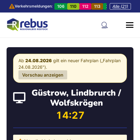
106
110
112
113
201
Alle (21)
202
20
Verkehrsmeldungen:
Ab
24.08.2026
gilt ein neuer Fahrplan („Fahrplan
24.08.2026").
Vorschau anzeigen
Güstrow, Lindbrurch /
Wolfskrögen
14:27