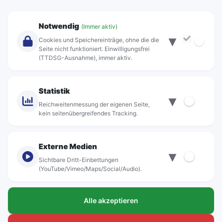
Unternehmen
Notwendig
(Immer aktiv)
▾
Über Rebus
Cookies und Speichereinträge, ohne die die
Jobs
Seite nicht funktioniert. Einwilligungsfrei
(TTDSG-Ausnahme), immer aktiv.
Projekte
rebus-aktiv
Kontakt
Statistik
▾
Standorte
Reichweitenmessung der eigenen Seite,
kein seitenübergreifendes Tracking.
Externe Medien
▾
Sichtbare Dritt-Einbettungen
© rebus Regionalbus Rostock GmbH
(YouTube/Vimeo/Maps/Social/Audio).
Impressum
Alle akzeptieren
Datenschutz