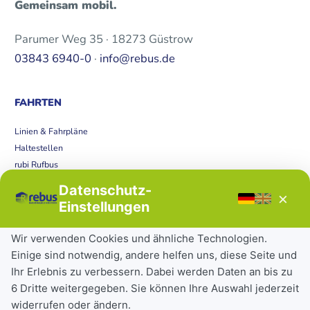
Gemeinsam mobil.
Parumer Weg 35 · 18273 Güstrow
03843 6940-0
·
info@rebus.de
FAHRTEN
Linien & Fahrpläne
Haltestellen
rubi Rufbus
Bücherbus
Datenschutz-
×
Störungen
Einstellungen
Tickets & Tarife
Wir verwenden Cookies und ähnliche Technologien.
Einige sind notwendig, andere helfen uns, diese Seite und
Deutschlandticket
Ihr Erlebnis zu verbessern. Dabei werden Daten an bis zu
Schülerkarte
6 Dritte weitergegeben. Sie können Ihre Auswahl jederzeit
Einzeltickets
widerrufen oder ändern.
Abonnements