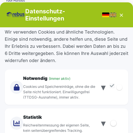
rubi Rufbus
Bücherbus
Datenschutz-
×
Störungen
Einstellungen
Tickets & Tarife
Wir verwenden Cookies und ähnliche Technologien.
Einige sind notwendig, andere helfen uns, diese Seite und
Deutschlandticket
Ihr Erlebnis zu verbessern. Dabei werden Daten an bis zu
Schülerkarte
6 Dritte weitergegeben. Sie können Ihre Auswahl jederzeit
Einzeltickets
widerrufen oder ändern.
Abonnements
Unternehmen
Notwendig
(Immer aktiv)
▾
Über Rebus
Cookies und Speichereinträge, ohne die die
Jobs
Seite nicht funktioniert. Einwilligungsfrei
(TTDSG-Ausnahme), immer aktiv.
Projekte
rebus-aktiv
Kontakt
Statistik
▾
Standorte
Reichweitenmessung der eigenen Seite,
kein seitenübergreifendes Tracking.