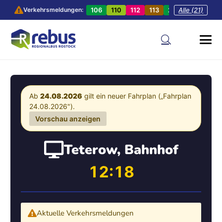
106
110
112
113
201
Alle (21)
202
20
Verkehrsmeldungen:
Ab
24.08.2026
gilt ein neuer Fahrplan („Fahrplan
24.08.2026").
Vorschau anzeigen
Teterow, Bahnhof
12:18
Aktuelle Verkehrsmeldungen