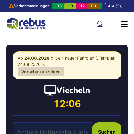
106
110
112
113
201
Alle (21)
202
20
Verkehrsmeldungen:
Ab
24.08.2026
gilt ein neuer Fahrplan („Fahrplan
24.08.2026").
Vorschau anzeigen
Viecheln
12:06
Suchen