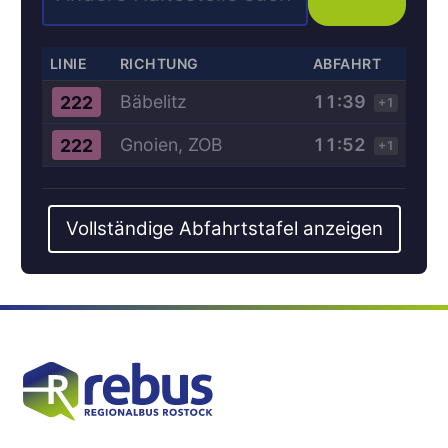
LINIE
RICHTUNG
ABFAHRT
Bäbelitz
11:39
222
+1
Gnoien, ZOB
11:52
222
+1
Vollständige Abfahrtstafel anzeigen