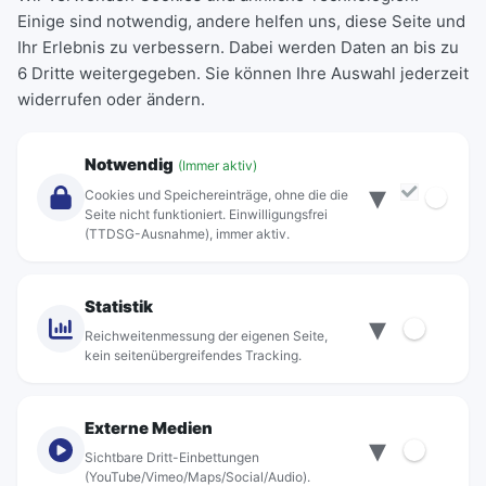
Einige sind notwendig, andere helfen uns, diese Seite und
Deutschlandticket
Ihr Erlebnis zu verbessern. Dabei werden Daten an bis zu
Schülerkarte
6 Dritte weitergegeben. Sie können Ihre Auswahl jederzeit
Einzeltickets
widerrufen oder ändern.
Abonnements
Unternehmen
Notwendig
(Immer aktiv)
▾
Über Rebus
Cookies und Speichereinträge, ohne die die
Jobs
Seite nicht funktioniert. Einwilligungsfrei
(TTDSG-Ausnahme), immer aktiv.
Projekte
rebus-aktiv
Kontakt
Statistik
▾
Standorte
Reichweitenmessung der eigenen Seite,
kein seitenübergreifendes Tracking.
Externe Medien
▾
Sichtbare Dritt-Einbettungen
© rebus Regionalbus Rostock GmbH
(YouTube/Vimeo/Maps/Social/Audio).