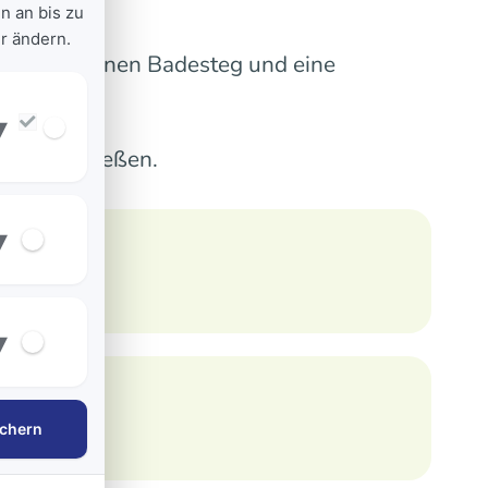
n an bis zu
r ändern.
. Sie hat einen Badesteg und eine
▾
m See genießen.
▾
▾
chern