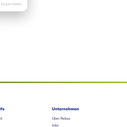
 by psn media
ife
Unternehmen
et
Über Rebus
Jobs