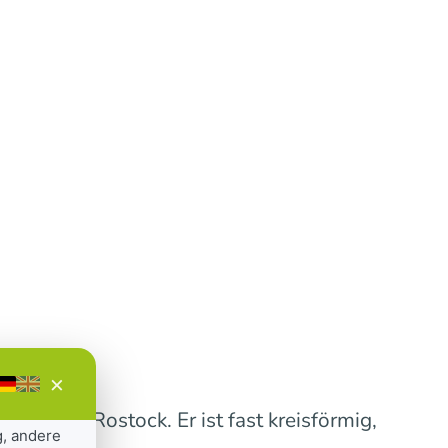
×
reises Rostock. Er ist fast kreisförmig,
g, andere
 km.