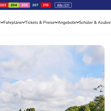
202
204
205
207
210
Alle (21)
s
Fahrpläne
Tickets & Preise
Angebote
Schüler & Azubis