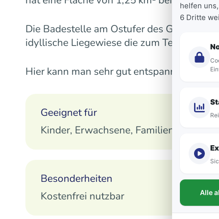
helfen uns,
6 Dritte w
Die Badestelle am Ostufer des Groß Tessine
idyllische Liegewiese die zum Teil von gr
N
Coo
Hier kann man sehr gut entspannen und d
Ein
St
Geeignet für
Rei
Kinder, Erwachsene, Familien
Ex
Sic
Besonderheiten
Alle 
Kostenfrei nutzbar