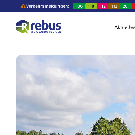
Verkehrsmeldungen:
106
110
112
113
201
Aktuelle