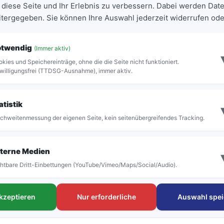
 diese Seite und Ihr Erlebnis zu verbessern. Dabei werden Date
eitergegeben. Sie können Ihre Auswahl jederzeit widerrufen ode
r Sees ist über den Ort Klein Siehn zu erreichen
oßen Bäumen abgeschattet ist.
otwendig
(Immer aktiv)
kies und Speichereinträge, ohne die die Seite nicht funktioniert.
as schöne Wetter nach einem ausgiebigen Bad i
willigungsfrei (TTDSG-Ausnahme), immer aktiv.
atistik
chweitenmessung der eigenen Seite, kein seitenübergreifendes Tracking.
terne Medien
htbare Dritt-Einbettungen (YouTube/Vimeo/Maps/Social/Audio).
akzeptieren
Nur erforderliche
Auswahl spei