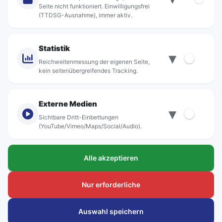
Jobs
Seite nicht funktioniert. Einwilligungsfrei
(TTDSG-Ausnahme), immer aktiv.
Projekte
rebus-aktiv
Kontakt
Statistik
▾
Standorte
Reichweitenmessung der eigenen Seite,
kein seitenübergreifendes Tracking.
Externe Medien
▾
Sichtbare Dritt-Einbettungen
© rebus Regionalbus Rostock GmbH
(YouTube/Vimeo/Maps/Social/Audio).
Impressum
Alle akzeptieren
Datenschutz
Barrierefreiheit
Nur erforderliche
Hinweisgeber
Auswahl speichern