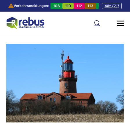
106
110
112
113
201
Alle (21)
202
20
Verkehrsmeldungen: