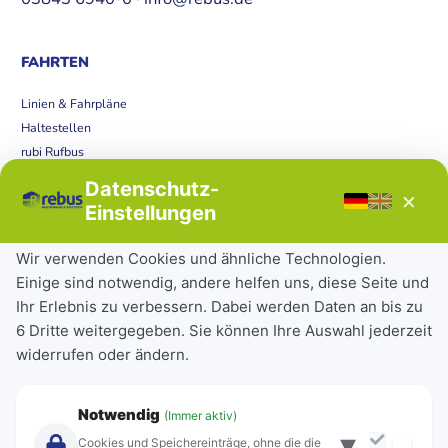
FAHRTEN
Linien & Fahrpläne
Haltestellen
rubi Rufbus
Bücherbus
Datenschutz-
×
Störungen
Einstellungen
Tickets & Tarife
Wir verwenden Cookies und ähnliche Technologien.
Einige sind notwendig, andere helfen uns, diese Seite und
Deutschlandticket
Ihr Erlebnis zu verbessern. Dabei werden Daten an bis zu
Schülerkarte
6 Dritte weitergegeben. Sie können Ihre Auswahl jederzeit
Einzeltickets
widerrufen oder ändern.
Abonnements
Unternehmen
Notwendig
(Immer aktiv)
▾
Über Rebus
Cookies und Speichereinträge, ohne die die