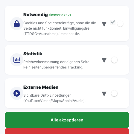
Unternehmen
Notwendig
(Immer aktiv)
▾
Über Rebus
Cookies und Speichereinträge, ohne die die
Jobs
Seite nicht funktioniert. Einwilligungsfrei
(TTDSG-Ausnahme), immer aktiv.
Projekte
rebus-aktiv
Kontakt
Statistik
▾
Standorte
Reichweitenmessung der eigenen Seite,
kein seitenübergreifendes Tracking.
Externe Medien
▾
Sichtbare Dritt-Einbettungen
© rebus Regionalbus Rostock GmbH
(YouTube/Vimeo/Maps/Social/Audio).
Impressum
Alle akzeptieren
Datenschutz