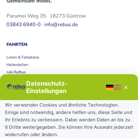
Gemeinsam mobil.
Parumer Weg 35 · 18273 Güstrow
03843 6940-0
·
info@rebus.de
FAHRTEN
Linien & Fahrpläne
Haltestellen
rubi Rufbus
Bücherbus
Datenschutz-
×
Störungen
Einstellungen
Tickets & Tarife
Wir verwenden Cookies und ähnliche Technologien.
Einige sind notwendig, andere helfen uns, diese Seite und
Deutschlandticket
Ihr Erlebnis zu verbessern. Dabei werden Daten an bis zu
Schülerkarte
6 Dritte weitergegeben. Sie können Ihre Auswahl jederzeit
Einzeltickets
widerrufen oder ändern.
Abonnements