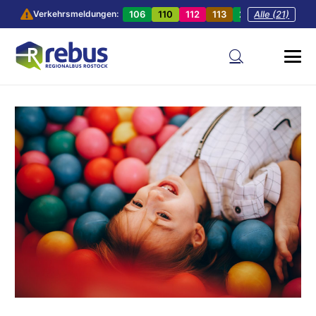
106
110
112
113
201
Alle (21)
202
20
Verkehrsmeldungen: