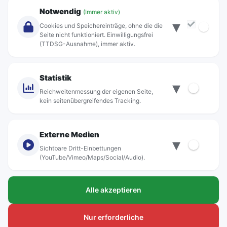
Unternehmen
Notwendig
(Immer aktiv)
▾
Über Rebus
Cookies und Speichereinträge, ohne die die
Jobs
Seite nicht funktioniert. Einwilligungsfrei
(TTDSG-Ausnahme), immer aktiv.
Projekte
rebus-aktiv
Kontakt
Statistik
▾
Standorte
Reichweitenmessung der eigenen Seite,
kein seitenübergreifendes Tracking.
Externe Medien
▾
Sichtbare Dritt-Einbettungen
© rebus Regionalbus Rostock GmbH
(YouTube/Vimeo/Maps/Social/Audio).
Impressum
Alle akzeptieren
Datenschutz
Barrierefreiheit
Nur erforderliche