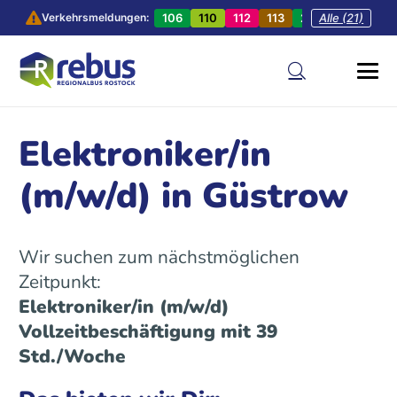
106
110
112
113
201
Alle (21)
202
20
Verkehrsmeldungen:
Elektroniker/in
(m/w/d) in Güstrow
Wir suchen zum nächstmöglichen
Zeitpunkt:
Elektroniker/in (m/w/d)
Vollzeitbeschäftigung mit 39
Std./Woche