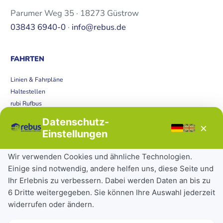
Parumer Weg 35 · 18273 Güstrow
03843 6940-0
·
info@rebus.de
FAHRTEN
Linien & Fahrpläne
Haltestellen
rubi Rufbus
Bücherbus
Datenschutz-
×
Störungen
Einstellungen
Tickets & Tarife
Wir verwenden Cookies und ähnliche Technologien.
Einige sind notwendig, andere helfen uns, diese Seite und
Deutschlandticket
Ihr Erlebnis zu verbessern. Dabei werden Daten an bis zu
Schülerkarte
6 Dritte weitergegeben. Sie können Ihre Auswahl jederzeit
Einzeltickets
widerrufen oder ändern.
Abonnements