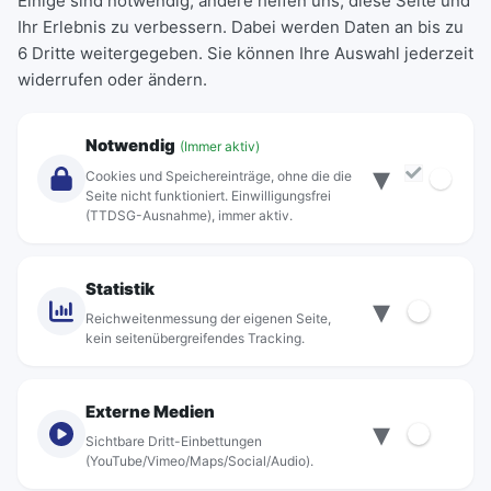
Einige sind notwendig, andere helfen uns, diese Seite und
Ihr Erlebnis zu verbessern. Dabei werden Daten an bis zu
Schülerkarte
6 Dritte weitergegeben. Sie können Ihre Auswahl jederzeit
Einzeltickets
widerrufen oder ändern.
Abonnements
Unternehmen
Notwendig
(Immer aktiv)
▾
Über Rebus
Cookies und Speichereinträge, ohne die die
Jobs
Seite nicht funktioniert. Einwilligungsfrei
(TTDSG-Ausnahme), immer aktiv.
Projekte
rebus-aktiv
Kontakt
Statistik
▾
Standorte
Reichweitenmessung der eigenen Seite,
kein seitenübergreifendes Tracking.
Externe Medien
▾
Sichtbare Dritt-Einbettungen
© rebus Regionalbus Rostock GmbH
(YouTube/Vimeo/Maps/Social/Audio).
Impressum