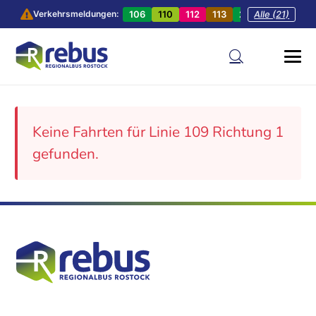
106
110
112
113
201
Alle (21)
202
20
Verkehrsmeldungen:
Keine Fahrten für Linie 109 Richtung 1
gefunden.