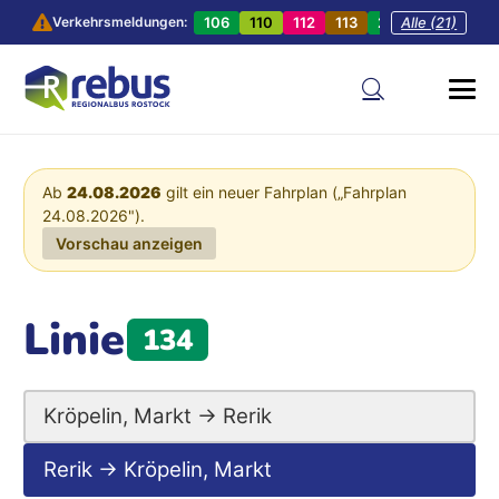
106
110
112
113
201
Alle (21)
202
20
Verkehrsmeldungen:
Ab
24.08.2026
gilt ein neuer Fahrplan („Fahrplan
24.08.2026").
Vorschau anzeigen
Linie
134
Kröpelin, Markt → Rerik
Rerik → Kröpelin, Markt