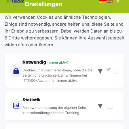
×
Störungen
Einstellungen
Tickets & Tarife
Wir verwenden Cookies und ähnliche Technologien.
Einige sind notwendig, andere helfen uns, diese Seite und
Deutschlandticket
Ihr Erlebnis zu verbessern. Dabei werden Daten an bis zu
Schülerkarte
6 Dritte weitergegeben. Sie können Ihre Auswahl jederzeit
Einzeltickets
widerrufen oder ändern.
Abonnements
Unternehmen
Notwendig
(Immer aktiv)
▾
Über Rebus
Cookies und Speichereinträge, ohne die die
Jobs
Seite nicht funktioniert. Einwilligungsfrei
(TTDSG-Ausnahme), immer aktiv.
Projekte
rebus-aktiv
Kontakt
Statistik
▾
Standorte
Reichweitenmessung der eigenen Seite,
kein seitenübergreifendes Tracking.