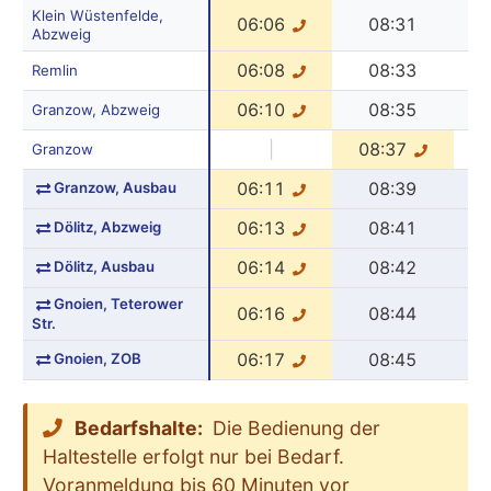
Klein Wüstenfelde,
06:06
08:31
Abzweig
06:08
08:33
Remlin
06:10
08:35
Granzow, Abzweig
|
08:37
Granzow
Granzow, Ausbau
06:11
08:39
Dölitz, Abzweig
06:13
08:41
Dölitz, Ausbau
06:14
08:42
Gnoien, Teterower
06:16
08:44
Str.
Gnoien, ZOB
06:17
08:45
Bedarfshalte:
Die Bedienung der
Haltestelle erfolgt nur bei Bedarf.
Voranmeldung bis 60 Minuten vor