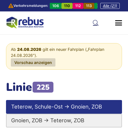
106
110
112
113
201
Alle (21)
202
20
Verkehrsmeldungen:
Ab
24.08.2026
gilt ein neuer Fahrplan („Fahrplan
24.08.2026").
Vorschau anzeigen
Linie
225
Teterow, Schule-Ost → Gnoien, ZOB
Gnoien, ZOB → Teterow, ZOB