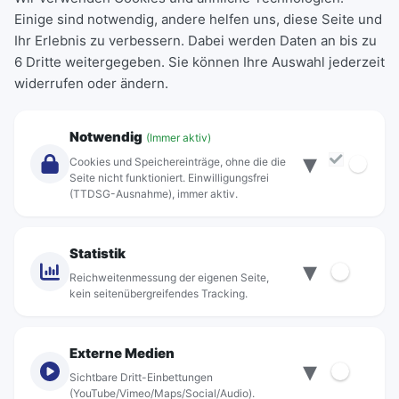
Einige sind notwendig, andere helfen uns, diese Seite und
Deutschlandticket
Ihr Erlebnis zu verbessern. Dabei werden Daten an bis zu
Schülerkarte
6 Dritte weitergegeben. Sie können Ihre Auswahl jederzeit
Einzeltickets
widerrufen oder ändern.
Abonnements
Unternehmen
Notwendig
(Immer aktiv)
▾
Über Rebus
Cookies und Speichereinträge, ohne die die
Jobs
Seite nicht funktioniert. Einwilligungsfrei
(TTDSG-Ausnahme), immer aktiv.
Projekte
rebus-aktiv
Kontakt
Statistik
▾
Standorte
Reichweitenmessung der eigenen Seite,
kein seitenübergreifendes Tracking.
Externe Medien
▾
Sichtbare Dritt-Einbettungen
© rebus Regionalbus Rostock GmbH
(YouTube/Vimeo/Maps/Social/Audio).