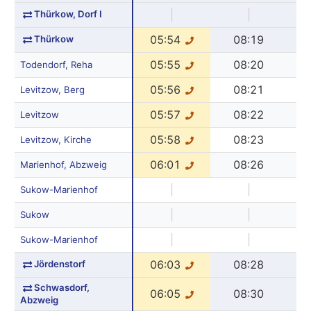
Thürkow, Dorf I
|
|
Thürkow
05:54
08:19
05:55
08:20
Todendorf, Reha
05:56
08:21
Levitzow, Berg
05:57
08:22
Levitzow
05:58
08:23
Levitzow, Kirche
06:01
08:26
Marienhof, Abzweig
|
|
Sukow-Marienhof
|
|
Sukow
|
|
Sukow-Marienhof
Jördenstorf
06:03
08:28
Schwasdorf,
06:05
08:30
Abzweig