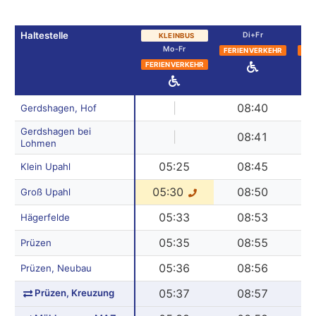
Haltestelle
Di+Fr
KLEINBUS
Mo-Fr
FERIENVERKEHR
FER
FERIENVERKEHR
|
08:40
Gerdshagen, Hof
Gerdshagen bei
|
08:41
Lohmen
05:25
08:45
Klein Upahl
05:30
08:50
Groß Upahl
05:33
08:53
Hägerfelde
05:35
08:55
Prüzen
05:36
08:56
Prüzen, Neubau
Prüzen, Kreuzung
05:37
08:57