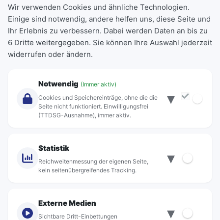
Wir verwenden Cookies und ähnliche Technologien.
Einige sind notwendig, andere helfen uns, diese Seite und
Deutschlandticket
Ihr Erlebnis zu verbessern. Dabei werden Daten an bis zu
Schülerkarte
6 Dritte weitergegeben. Sie können Ihre Auswahl jederzeit
Einzeltickets
widerrufen oder ändern.
Abonnements
Unternehmen
Notwendig
(Immer aktiv)
▾
Über Rebus
Cookies und Speichereinträge, ohne die die
Jobs
Seite nicht funktioniert. Einwilligungsfrei
(TTDSG-Ausnahme), immer aktiv.
Projekte
rebus-aktiv
Kontakt
Statistik
▾
Standorte
Reichweitenmessung der eigenen Seite,
kein seitenübergreifendes Tracking.
Externe Medien
▾
Sichtbare Dritt-Einbettungen