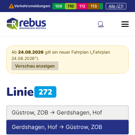
106
110
112
113
201
Alle (21)
202
20
Verkehrsmeldungen:
Ab
24.08.2026
gilt ein neuer Fahrplan („Fahrplan
24.08.2026").
Vorschau anzeigen
Linie
272
Güstrow, ZOB → Gerdshagen, Hof
Gerdshagen, Hof → Güstrow, ZOB