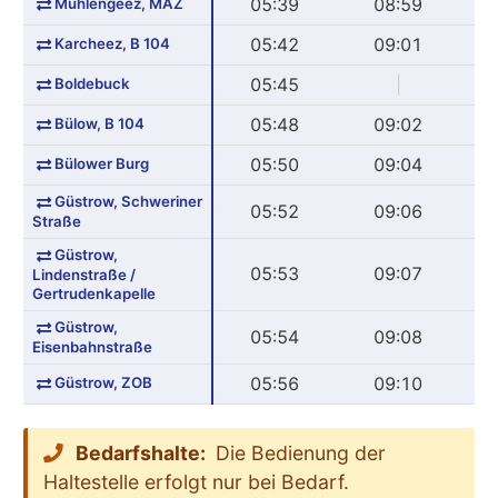
Mühlengeez, MAZ
05:39
08:59
Karcheez, B 104
05:42
09:01
Boldebuck
05:45
|
Bülow, B 104
05:48
09:02
Bülower Burg
05:50
09:04
Güstrow, Schweriner
05:52
09:06
Straße
Güstrow,
05:53
09:07
Lindenstraße /
Gertrudenkapelle
Güstrow,
05:54
09:08
Eisenbahnstraße
Güstrow, ZOB
05:56
09:10
Bedarfshalte:
Die Bedienung der
Haltestelle erfolgt nur bei Bedarf.