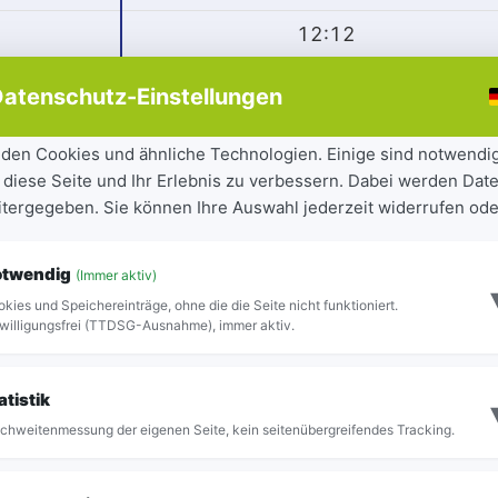
12:12
12:13
atenschutz-Einstellungen
12:15
den Cookies und ähnliche Technologien. Einige sind notwendi
12:18
 diese Seite und Ihr Erlebnis zu verbessern. Dabei werden Date
eitergegeben. Sie können Ihre Auswahl jederzeit widerrufen ode
12:23
12:24
otwendig
(Immer aktiv)
kies und Speichereinträge, ohne die die Seite nicht funktioniert.
12:26
willigungsfrei (TTDSG-Ausnahme), immer aktiv.
12:27
atistik
12:28
chweitenmessung der eigenen Seite, kein seitenübergreifendes Tracking.
12:31