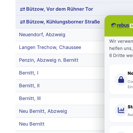
Bützow, Vor dem Rühner Tor
Bützow, Kühlungsborner Straße
D
Neuendorf, Abzweig
Wir verwen
Langen Trechow, Chaussee
helfen uns,
6 Dritte w
Penzin, Abzweig n. Bernitt
Bernitt, I
N
Coo
Bernitt, II
Ein
Bernitt, III
St
Neu Bernitt, Abzweig
Rei
Neu Bernitt