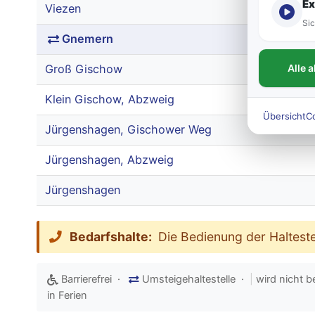
Ex
Viezen
Sic
Gnemern
Alle 
Groß Gischow
Klein Gischow, Abzweig
Übersicht
C
Jürgenshagen, Gischower Weg
Jürgenshagen, Abzweig
Jürgenshagen
Bedarfshalte:
Die Bedienung der Halteste
Barrierefrei ·
Umsteigehaltestelle ·
|
wird nicht b
in Ferien