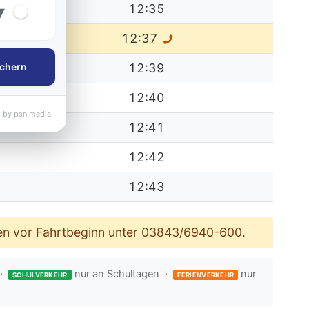
▾
12:35
12:37
chern
12:39
12:40
 by psn media
12:41
12:42
12:43
uten vor Fahrtbeginn unter 03843/6940-600.
 ·
nur an Schultagen ·
nur
SCHULVERKEHR
FERIENVERKEHR