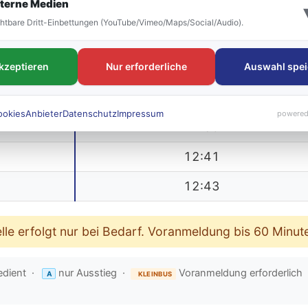
terne Medien
12:35
htbare Dritt-Einbettungen (YouTube/Vimeo/Maps/Social/Audio).
|
akzeptieren
Nur erforderliche
Auswahl spei
12:37
12:38
ookies
Anbieter
Datenschutz
Impressum
powered
12:39
12:41
12:43
lle erfolgt nur bei Bedarf. Voranmeldung bis 60 Min
edient ·
nur Ausstieg ·
Voranmeldung erforderlich
A
KLEINBUS