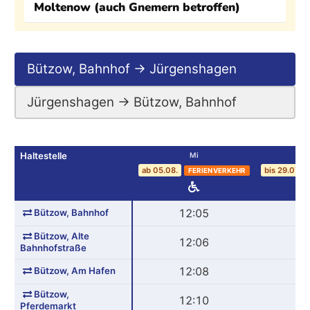
Moltenow (auch Gnemern betroffen)
Bützow, Bahnhof → Jürgenshagen
Jürgenshagen → Bützow, Bahnhof
Haltestelle
Mi
ab 05.08.
bis 29.07.
FERIENVERKEHR
Bützow, Bahnhof
12:05
1
Bützow, Alte
12:06
1
Bahnhofstraße
Bützow, Am Hafen
12:08
1
Bützow,
12:10
1
Pferdemarkt