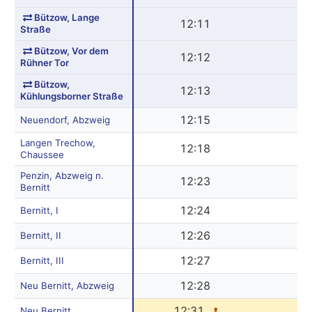
Bützow, Lange
12:11
1
Straße
Bützow, Vor dem
12:12
1
Rühner Tor
Bützow,
12:13
1
Kühlungsborner Straße
12:15
1
Neuendorf, Abzweig
Langen Trechow,
12:18
1
Chaussee
Penzin, Abzweig n.
12:23
1
Bernitt
12:24
1
Bernitt, I
12:26
1
Bernitt, II
12:27
1
Bernitt, III
12:28
1
Neu Bernitt, Abzweig
12:31
12
Neu Bernitt