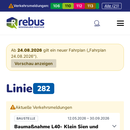
106
110
112
113
201
Alle (21)
202
20
Verkehrsmeldungen:
Ab
24.08.2026
gilt ein neuer Fahrplan („Fahrplan
24.08.2026").
Vorschau anzeigen
Linie
282
Aktuelle Verkehrsmeldungen
12.05.2026 – 30.09.2026
BAUSTELLE
Baumaßnahme L40- Klein Sien und