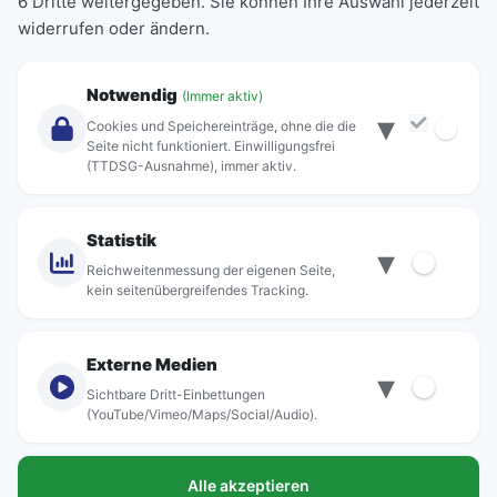
6 Dritte weitergegeben. Sie können Ihre Auswahl jederzeit
Einzeltickets
widerrufen oder ändern.
Abonnements
Unternehmen
Notwendig
(Immer aktiv)
▾
Über Rebus
Cookies und Speichereinträge, ohne die die
Jobs
Seite nicht funktioniert. Einwilligungsfrei
(TTDSG-Ausnahme), immer aktiv.
Projekte
rebus-aktiv
Kontakt
Statistik
▾
Standorte
Reichweitenmessung der eigenen Seite,
kein seitenübergreifendes Tracking.
Externe Medien
▾
Sichtbare Dritt-Einbettungen
© rebus Regionalbus Rostock GmbH
(YouTube/Vimeo/Maps/Social/Audio).
Impressum
Alle akzeptieren
Datenschutz