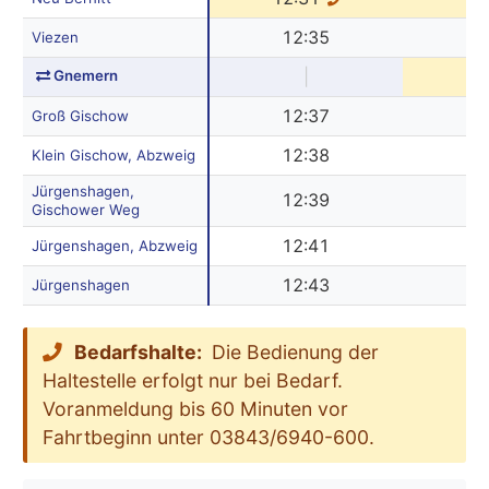
12:35
1
Viezen
Gnemern
|
12
12:37
1
Groß Gischow
12:38
1
Klein Gischow, Abzweig
Jürgenshagen,
12:39
1
Gischower Weg
12:41
1
Jürgenshagen, Abzweig
12:43
1
Jürgenshagen
Bedarfshalte:
Die Bedienung der
Haltestelle erfolgt nur bei Bedarf.
Voranmeldung bis 60 Minuten vor
Fahrtbeginn unter 03843/6940-600.