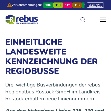
106
110
112
113
201
Alle (21)
202
20
Verkehrsmeldungen:
EINHEITLICHE
LANDESWEITE
KENNZEICHNUNG DER
REGIOBUSSE
Drei wichtige Busverbindungen der rebus
Regionalbus Rostock GmbH im Landkreis
Rostock erhalten neue Liniennummern.
Aus den bisherigen Linien 125, 270 und