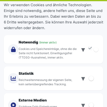
Tickets & Tarife
Wir verwenden Cookies und ähnliche Technologien.
Einige sind notwendig, andere helfen uns, diese Seite und
Deutschlandticket
Ihr Erlebnis zu verbessern. Dabei werden Daten an bis zu
Schülerkarte
6 Dritte weitergegeben. Sie können Ihre Auswahl jederzeit
Einzeltickets
widerrufen oder ändern.
Abonnements
Unternehmen
Notwendig
(Immer aktiv)
▾
Über Rebus
Cookies und Speichereinträge, ohne die die
Jobs
Seite nicht funktioniert. Einwilligungsfrei
(TTDSG-Ausnahme), immer aktiv.
Projekte
rebus-aktiv
Kontakt
Statistik
▾
Standorte
Reichweitenmessung der eigenen Seite,
kein seitenübergreifendes Tracking.
Externe Medien
▾
Sichtbare Dritt-Einbettungen