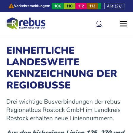
106
110
112
113
201
Alle (21)
202
20
Verkehrsmeldungen:
EINHEITLICHE
LANDESWEITE
KENNZEICHNUNG DER
REGIOBUSSE
Drei wichtige Busverbindungen der rebus
Regionalbus Rostock GmbH im Landkreis
Rostock erhalten neue Liniennummern.
Aus den bisherigen Linien 125, 270 und