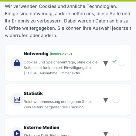
Tickets & Tarife
Wir verwenden Cookies und ähnliche Technologien.
Einige sind notwendig, andere helfen uns, diese Seite und
Deutschlandticket
Ihr Erlebnis zu verbessern. Dabei werden Daten an bis zu
Schülerkarte
6 Dritte weitergegeben. Sie können Ihre Auswahl jederzeit
Einzeltickets
widerrufen oder ändern.
Abonnements
Unternehmen
Notwendig
(Immer aktiv)
▾
Über Rebus
Cookies und Speichereinträge, ohne die die
Jobs
Seite nicht funktioniert. Einwilligungsfrei
(TTDSG-Ausnahme), immer aktiv.
Projekte
rebus-aktiv
Kontakt
Statistik
▾
Standorte
Reichweitenmessung der eigenen Seite,
kein seitenübergreifendes Tracking.
Externe Medien
▾
Sichtbare Dritt-Einbettungen