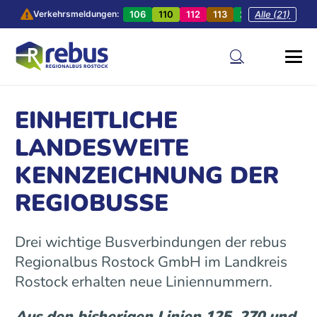
106
110
112
113
201
Alle (21)
202
20
Verkehrsmeldungen:
EINHEITLICHE
LANDESWEITE
KENNZEICHNUNG DER
REGIOBUSSE
Drei wichtige Busverbindungen der rebus
Regionalbus Rostock GmbH im Landkreis
Rostock erhalten neue Liniennummern.
Aus den bisherigen Linien 125, 270 und