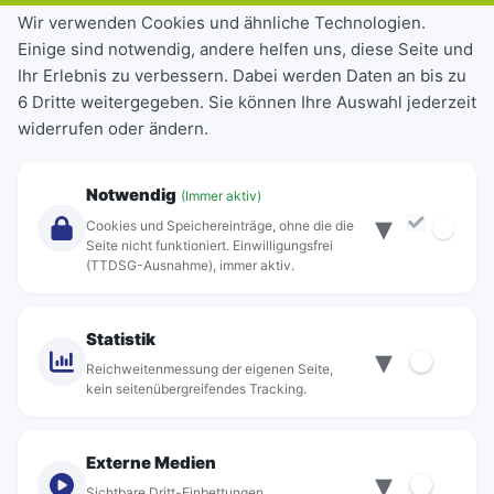
Tickets & Tarife
Wir verwenden Cookies und ähnliche Technologien.
Einige sind notwendig, andere helfen uns, diese Seite und
Deutschlandticket
Ihr Erlebnis zu verbessern. Dabei werden Daten an bis zu
Schülerkarte
6 Dritte weitergegeben. Sie können Ihre Auswahl jederzeit
Einzeltickets
widerrufen oder ändern.
Abonnements
Unternehmen
Notwendig
(Immer aktiv)
▾
Über Rebus
Cookies und Speichereinträge, ohne die die
Jobs
Seite nicht funktioniert. Einwilligungsfrei
(TTDSG-Ausnahme), immer aktiv.
Projekte
rebus-aktiv
Kontakt
Statistik
▾
Standorte
Reichweitenmessung der eigenen Seite,
kein seitenübergreifendes Tracking.
Externe Medien
▾
Sichtbare Dritt-Einbettungen