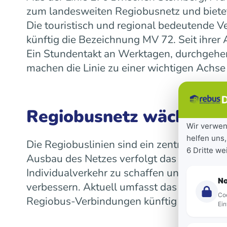
zum landesweiten Regiobusnetz und bietet
Die touristisch und regional bedeutende V
künftig die Bezeichnung MV 72. Seit ihre
Ein Stundentakt an Werktagen, durchgeh
machen die Linie zu einer wichtigen Achse
D
Regiobusnetz wächst la
Wir verwen
helfen uns,
Die Regiobuslinien sind ein zentraler Bes
6 Dritte w
Ausbau des Netzes verfolgt das Land das Z
Individualverkehr zu schaffen und die Mob
N
verbessern. Aktuell umfasst das landeswe
Coo
Regiobus-Verbindungen künftig auf einen 
Ein