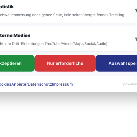
it der Umstellung vor allem die Bezeichnung der
atistik
 bestehen. Die neuen Liniennummern werden künft
chweitenmessung der eigenen Seite, kein seitenübergreifendes Tracking.
 sichtbar sein.
terne Medien
htbare Dritt-Einbettungen (YouTube/Vimeo/Maps/Social/Audio).
akzeptieren
Nur erforderliche
Auswahl spei
ookies
Anbieter
Datenschutz
Impressum
powered