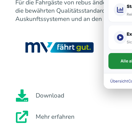
Für die Fahrgäste von rebus ändert sich m
St
die bewährten Qualitätsstandards bleiben
Rei
Auskunftssystemen und an den Fahrzeugen
Ex
Sic
Alle 
Übersicht
C
Download
Mehr erfahren