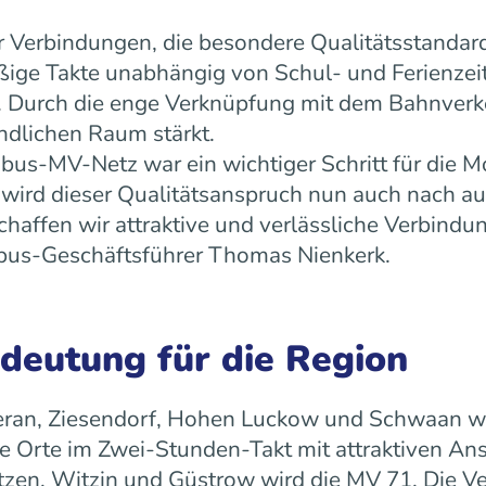
 Verbindungen, die besondere Qualitätsstandard
äßige Takte unabhängig von Schul- und Ferienz
ät. Durch die enge Verknüpfung mit dem Bahnverk
ndlichen Raum stärkt.
us-MV-Netz war ein wichtiger Schritt für die Mo
ird dieser Qualitätsanspruch nun auch nach a
ffen wir attraktive und verlässliche Verbindun
 rebus-Geschäftsführer Thomas Nienkerk.
edeutung für die Region
ran, Ziesendorf, Hohen Luckow und Schwaan wird 
 Orte im Zwei-Stunden-Takt mit attraktiven An
tzen, Witzin und Güstrow wird die MV 71. Die Ve