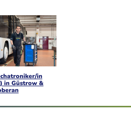
chatroniker/in
) in Güstrow &
oberan