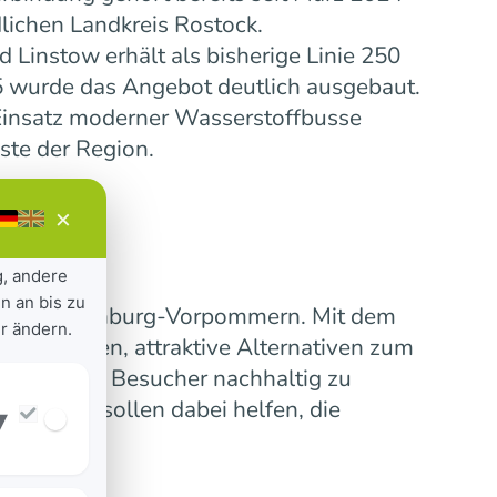
lichen Landkreis Rostock.
Linstow erhält als bisherige Linie 250
5 wurde das Angebot deutlich ausgebaut.
insatz moderner Wasserstoffbusse
ste der Region.
×
g, andere
n an bis zu
ensive Mecklenburg-Vorpommern. Mit dem
r ändern.
 verbinden, attraktive Alternativen zum
erinnen und Besucher nachhaltig zu
nummern sollen dabei helfen, die
▾