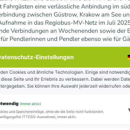
 Fahrgästen eine verlässliche Anbindung im süd
erbindung zwischen Güstrow, Krakow am See und 
r Aufnahme in das Regiobus-MV-Netz im Juli 202
ende Verbindungen an Wochenenden sowie der E
 für Pendlerinnen und Pendler ebenso wie für Gä
atenschutz-Einstellungen
ndesweit weiter
den Cookies und ähnliche Technologien. Einige sind notwendi
 diese Seite und Ihr Erlebnis zu verbessern. Dabei werden Date
tandteil der seit 2023 laufenden Mobilitätsoff
eitergegeben. Sie können Ihre Auswahl jederzeit widerrufen ode
iel, Städte und Gemeinden besser miteinander zu
ilität für Bürgerinnen und Bürger sowie Besuch
otwendig
(Immer aktiv)
ite Netz 16 Regiobuslinien. Die neuen MV-Linien
kies und Speichereinträge, ohne die die Seite nicht funktioniert.
Blick zu erkennen.
willigungsfrei (TTDSG-Ausnahme), immer aktiv.