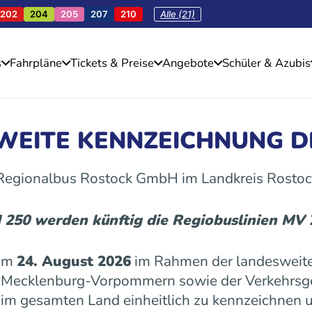
202
204
205
207
210
Alle (21)
s
Fahrpläne
Tickets & Preise
Angebote
Schüler & Azubis
SWEITE KENNZEICHNUNG D
 Regionalbus Rostock GmbH im Landkreis Rostoc
d 250 werden künftig die Regiobuslinien MV
 am
24. August 2026
im Rahmen der landesweite
es Mecklenburg-Vorpommern sowie der Verkehrs
n im gesamten Land einheitlich zu kennzeichnen u