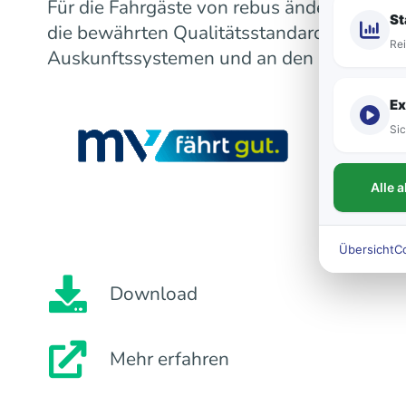
Für die Fahrgäste von rebus ändert sich m
St
die bewährten Qualitätsstandards bleiben
Rei
Auskunftssystemen und an den Fahrzeugen
Ex
Sic
Alle 
Übersicht
C
Download
Mehr erfahren