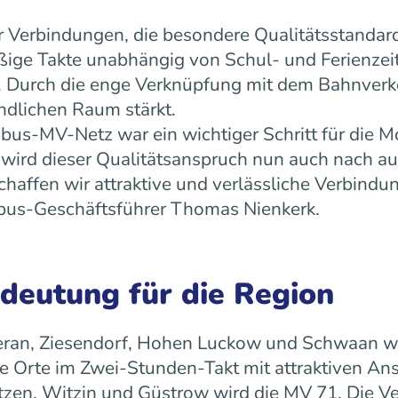
 Verbindungen, die besondere Qualitätsstandard
äßige Takte unabhängig von Schul- und Ferienz
ät. Durch die enge Verknüpfung mit dem Bahnverk
ndlichen Raum stärkt.
us-MV-Netz war ein wichtiger Schritt für die Mo
ird dieser Qualitätsanspruch nun auch nach a
ffen wir attraktive und verlässliche Verbindun
 rebus-Geschäftsführer Thomas Nienkerk.
edeutung für die Region
ran, Ziesendorf, Hohen Luckow und Schwaan wird 
 Orte im Zwei-Stunden-Takt mit attraktiven An
tzen, Witzin und Güstrow wird die MV 71. Die Ve