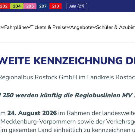
202
204
205
207
210
Alle (21)
s
Fahrpläne
Tickets & Preise
Angebote
Schüler & Azubis
SWEITE KENNZEICHNUNG D
 Regionalbus Rostock GmbH im Landkreis Rostoc
d 250 werden künftig die Regiobuslinien MV
 am
24. August 2026
im Rahmen der landesweite
es Mecklenburg-Vorpommern sowie der Verkehrs
n im gesamten Land einheitlich zu kennzeichnen u