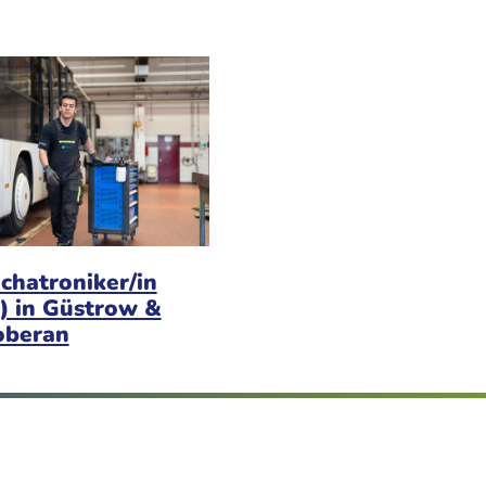
chatroniker/in
) in Güstrow &
oberan