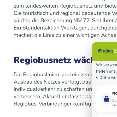
zum landesweiten Regiobusnetz und bietet
Die touristisch und regional bedeutende V
künftig die Bezeichnung MV 72. Seit ihre
Ein Stundentakt an Werktagen, durchgeh
machen die Linie zu einer wichtigen Achse
D
Regiobusnetz wächst la
Wir verwen
helfen uns,
Die Regiobuslinien sind ein zentraler Bes
6 Dritte w
Ausbau des Netzes verfolgt das Land das Z
Individualverkehr zu schaffen und die Mob
N
verbessern. Aktuell umfasst das landeswe
Coo
Regiobus-Verbindungen künftig auf einen 
Ein