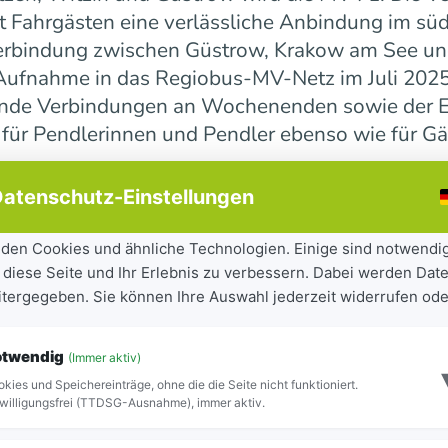
 Fahrgästen eine verlässliche Anbindung im süd
erbindung zwischen Güstrow, Krakow am See und 
r Aufnahme in das Regiobus-MV-Netz im Juli 202
ende Verbindungen an Wochenenden sowie der E
 für Pendlerinnen und Pendler ebenso wie für Gä
atenschutz-Einstellungen
ndesweit weiter
den Cookies und ähnliche Technologien. Einige sind notwendi
 diese Seite und Ihr Erlebnis zu verbessern. Dabei werden Date
tandteil der seit 2023 laufenden Mobilitätsoff
eitergegeben. Sie können Ihre Auswahl jederzeit widerrufen ode
iel, Städte und Gemeinden besser miteinander zu
ilität für Bürgerinnen und Bürger sowie Besuch
otwendig
(Immer aktiv)
ite Netz 16 Regiobuslinien. Die neuen MV-Linien
kies und Speichereinträge, ohne die die Seite nicht funktioniert.
Blick zu erkennen.
willigungsfrei (TTDSG-Ausnahme), immer aktiv.