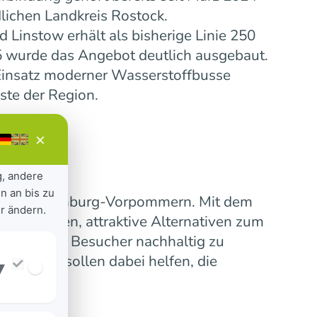
lichen Landkreis Rostock.
Linstow erhält als bisherige Linie 250
5 wurde das Angebot deutlich ausgebaut.
insatz moderner Wasserstoffbusse
ste der Region.
×
g, andere
n an bis zu
ensive Mecklenburg-Vorpommern. Mit dem
r ändern.
 verbinden, attraktive Alternativen zum
erinnen und Besucher nachhaltig zu
nummern sollen dabei helfen, die
▾