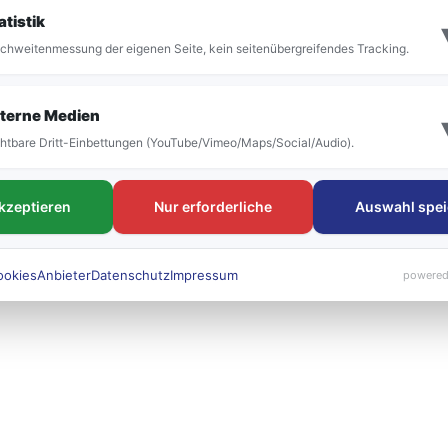
it der Umstellung vor allem die Bezeichnung der
atistik
 bestehen. Die neuen Liniennummern werden künft
chweitenmessung der eigenen Seite, kein seitenübergreifendes Tracking.
 sichtbar sein.
terne Medien
htbare Dritt-Einbettungen (YouTube/Vimeo/Maps/Social/Audio).
akzeptieren
Nur erforderliche
Auswahl spei
ookies
Anbieter
Datenschutz
Impressum
powered