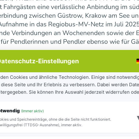
 Fahrgästen eine verlässliche Anbindung im süd
erbindung zwischen Güstrow, Krakow am See und 
r Aufnahme in das Regiobus-MV-Netz im Juli 202
ende Verbindungen an Wochenenden sowie der E
 für Pendlerinnen und Pendler ebenso wie für Gä
atenschutz-Einstellungen
ndesweit weiter
den Cookies und ähnliche Technologien. Einige sind notwendi
 diese Seite und Ihr Erlebnis zu verbessern. Dabei werden Date
tandteil der seit 2023 laufenden Mobilitätsoff
eitergegeben. Sie können Ihre Auswahl jederzeit widerrufen ode
iel, Städte und Gemeinden besser miteinander zu
ilität für Bürgerinnen und Bürger sowie Besuch
otwendig
(Immer aktiv)
ite Netz 16 Regiobuslinien. Die neuen MV-Linien
kies und Speichereinträge, ohne die die Seite nicht funktioniert.
Blick zu erkennen.
willigungsfrei (TTDSG-Ausnahme), immer aktiv.