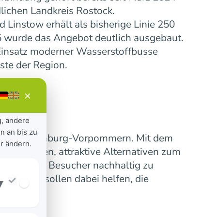
lichen Landkreis Rostock.
Linstow erhält als bisherige Linie 250
5 wurde das Angebot deutlich ausgebaut.
insatz moderner Wasserstoffbusse
ste der Region.
×
g, andere
n an bis zu
ensive Mecklenburg-Vorpommern. Mit dem
r ändern.
 verbinden, attraktive Alternativen zum
erinnen und Besucher nachhaltig zu
nummern sollen dabei helfen, die
▾