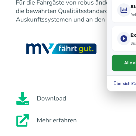
Für die Fahrgäste von rebus ändert sich m
St
die bewährten Qualitätsstandards bleiben
Rei
Auskunftssystemen und an den Fahrzeugen
Ex
Sic
Alle 
Übersicht
C
Download
Mehr erfahren