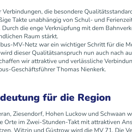
 Verbindungen, die besondere Qualitätsstandard
äßige Takte unabhängig von Schul- und Ferienz
ät. Durch die enge Verknüpfung mit dem Bahnverk
ndlichen Raum stärkt.
us-MV-Netz war ein wichtiger Schritt für die Mo
ird dieser Qualitätsanspruch nun auch nach a
ffen wir attraktive und verlässliche Verbindun
 rebus-Geschäftsführer Thomas Nienkerk.
edeutung für die Region
ran, Ziesendorf, Hohen Luckow und Schwaan wird 
 Orte im Zwei-Stunden-Takt mit attraktiven An
tzen, Witzin und Güstrow wird die MV 71. Die Ve