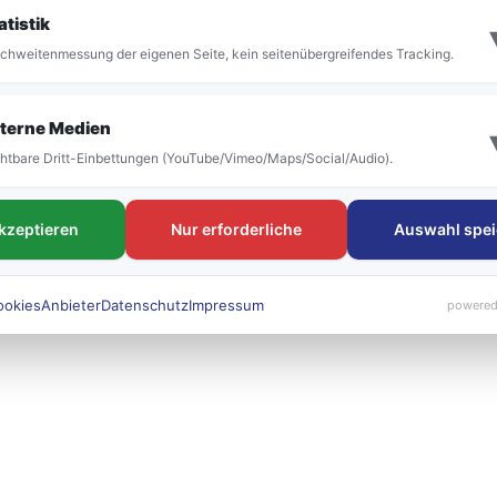
it der Umstellung vor allem die Bezeichnung der
atistik
 bestehen. Die neuen Liniennummern werden künft
chweitenmessung der eigenen Seite, kein seitenübergreifendes Tracking.
 sichtbar sein.
terne Medien
htbare Dritt-Einbettungen (YouTube/Vimeo/Maps/Social/Audio).
akzeptieren
Nur erforderliche
Auswahl spei
ookies
Anbieter
Datenschutz
Impressum
powered