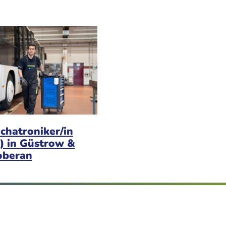
chatroniker/in
) in Güstrow &
oberan