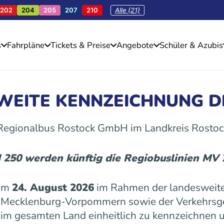
202
204
205
207
210
Alle (21)
s
Fahrpläne
Tickets & Preise
Angebote
Schüler & Azubis
SWEITE KENNZEICHNUNG D
 Regionalbus Rostock GmbH im Landkreis Rostoc
d 250 werden künftig die Regiobuslinien MV
 am
24. August 2026
im Rahmen der landesweite
es Mecklenburg-Vorpommern sowie der Verkehrs
n im gesamten Land einheitlich zu kennzeichnen u