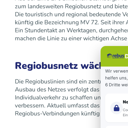
zum landesweiten Regiobusnetz und bietet
Die touristisch und regional bedeutende V
künftig die Bezeichnung MV 72. Seit ihre
Ein Stundentakt an Werktagen, durchgeh
machen die Linie zu einer wichtigen Achse
D
Regiobusnetz wächst la
Wir verwen
helfen uns,
Die Regiobuslinien sind ein zentraler Bes
6 Dritte w
Ausbau des Netzes verfolgt das Land das Z
Individualverkehr zu schaffen und die Mob
N
verbessern. Aktuell umfasst das landeswe
Coo
Regiobus-Verbindungen künftig auf einen 
Ein