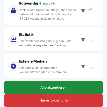
Notwendig
(Immer aktiv)
▾
Über Rebus
Cookies und Speichereinträge, ohne die die
Jobs
Seite nicht funktioniert. Einwilligungsfrei
(TTDSG-Ausnahme), immer aktiv.
Projekte
rebus-aktiv
Kontakt
Statistik
▾
Standorte
Reichweitenmessung der eigenen Seite,
kein seitenübergreifendes Tracking.
Externe Medien
▾
Sichtbare Dritt-Einbettungen
© rebus Regionalbus Rostock GmbH
(YouTube/Vimeo/Maps/Social/Audio).
Impressum
Alle akzeptieren
Datenschutz
Barrierefreiheit
Nur erforderliche