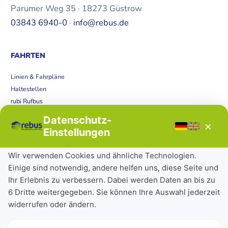
Parumer Weg 35 · 18273 Güstrow
03843 6940-0
·
info@rebus.de
FAHRTEN
Linien & Fahrpläne
Haltestellen
rubi Rufbus
Bücherbus
Datenschutz-
×
Störungen
Einstellungen
Tickets & Tarife
Wir verwenden Cookies und ähnliche Technologien.
Einige sind notwendig, andere helfen uns, diese Seite und
Deutschlandticket
Ihr Erlebnis zu verbessern. Dabei werden Daten an bis zu
Schülerkarte
6 Dritte weitergegeben. Sie können Ihre Auswahl jederzeit
Einzeltickets
widerrufen oder ändern.
Abonnements
Unternehmen