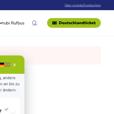
Über uns
Jobs
Fundsachen
rubi Rufbus
Deutschlandticket
×
g, andere
n an bis zu
r ändern.
▾