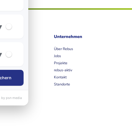
▾
ife
Unternehmen
et
Über Rebus
▾
Jobs
Projekte
rebus-aktiv
Kontakt
chern
Standorte
 by psn media