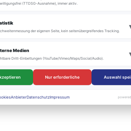
willigungsfrei (TTDSG-Ausnahme), immer aktiv.
atistik
chweitenmessung der eigenen Seite, kein seitenübergreifendes Tracking.
FAHRTEN
Tickets & Tar
Linien & Fahrpläne
Deutschlandtick
terne Medien
Haltestellen
Schülerkarte
htbare Dritt-Einbettungen (YouTube/Vimeo/Maps/Social/Audio).
rubi Rufbus
Einzeltickets
Bücherbus
Abonnements
Störungen
akzeptieren
Nur erforderliche
Auswahl spei
ookies
Anbieter
Datenschutz
Impressum
powered