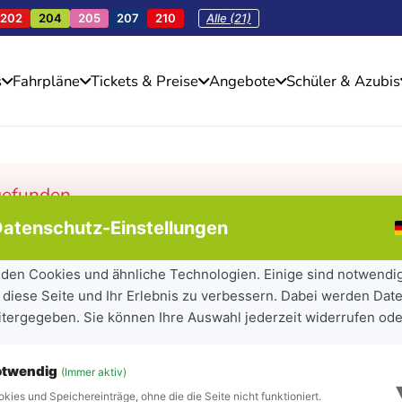
202
204
205
207
210
Alle (21)
s
Fahrpläne
Tickets & Preise
Angebote
Schüler & Azubis
gefunden.
atenschutz-Einstellungen
den Cookies und ähnliche Technologien. Einige sind notwendi
 diese Seite und Ihr Erlebnis zu verbessern. Dabei werden Date
eitergegeben. Sie können Ihre Auswahl jederzeit widerrufen ode
otwendig
(Immer aktiv)
kies und Speichereinträge, ohne die die Seite nicht funktioniert.