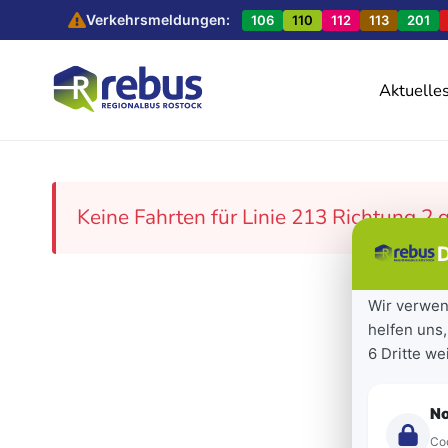
Verkehrsmeldungen:
106
110
112
113
201
Aktuelle
Keine Fahrten für Linie 213 Richtung 2 
D
Wir verwen
helfen uns,
6 Dritte w
N
Coo