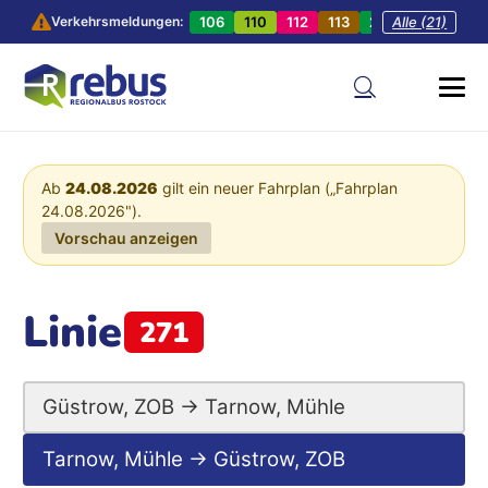
106
110
112
113
201
Alle (21)
202
20
Verkehrsmeldungen:
Ab
24.08.2026
gilt ein neuer Fahrplan („Fahrplan
24.08.2026").
Vorschau anzeigen
Linie
271
Güstrow, ZOB → Tarnow, Mühle
Tarnow, Mühle → Güstrow, ZOB