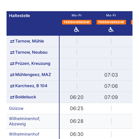
Haltestelle
Mo-Fr
Mo-Fr
FERIENVERKEHR
FERIENVERKEHR
FER
Tarnow, Mühle
|
|
Tarnow, Neubau
|
|
Prüzen, Kreuzung
|
|
Mühlengeez, MAZ
|
07:03
Karcheez, B 104
|
07:06
Boldebuck
06:20
07:09
06:25
|
Gülzow
Wilhelminenhof,
06:28
|
Abzweig
06:30
|
Wilhelminenhof