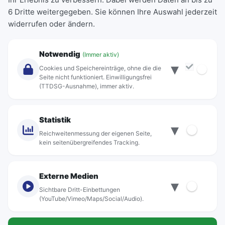
6 Dritte weitergegeben. Sie können Ihre Auswahl jederzeit
Einzeltickets
widerrufen oder ändern.
Abonnements
Unternehmen
Notwendig
(Immer aktiv)
▾
Über Rebus
Cookies und Speichereinträge, ohne die die
Jobs
Seite nicht funktioniert. Einwilligungsfrei
(TTDSG-Ausnahme), immer aktiv.
Projekte
rebus-aktiv
Kontakt
Statistik
▾
Standorte
Reichweitenmessung der eigenen Seite,
kein seitenübergreifendes Tracking.
Externe Medien
▾
Sichtbare Dritt-Einbettungen
© rebus Regionalbus Rostock GmbH
(YouTube/Vimeo/Maps/Social/Audio).
Impressum